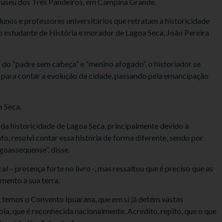
o Museu dos Três Pandeiros, em Campina Grande.
unos e professores universitários que retratam a historicidade
 o estudante de História e morador de Lagoa Seca, João Pereira
 do “padre sem cabeça” e “menino afogado”, o historiador se
o para contar a evolução da cidade, passando pela emancipação
a Seca.
 da historicidade de Lagoa Seca, principalmente devido à
to, resolvi contar essa história de forma diferente, sendo por
goassequense”, disse.
 – presença forte no livro -, mas ressaltou que é preciso que as
ento a sua terra.
 temos o Convento Ipuarana, que em si já detém vastas
ola, que é reconhecida nacionalmente. Acredito, repito, que o que