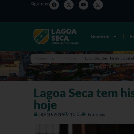
Siga-nos:
Governo
S
Página inicial
>
Notícias
>
Lagoa Seca tem história contad
Lagoa Seca tem his
hoje
30/10/2019
10:05
Notícias