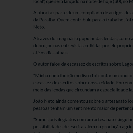
local”, que será lançado na noite de hoje (30), n
A obra faz parte de um compilado de artigos de al
da Paraíba. Quem contribuiu para o trabalho, foi
Neto.
Através do imaginário popular das lendas, como a
debruçou nas entrevistas colhidas por ele própri
até os dias atuais.
O autor falou da escassez de escritos sobre Lago
“Minha contribuição no livro foi contar um pouco
escassez de escritos sobre nossa cidade. Entretan
meio das lendas que circundam a espacialidade la
João Neto ainda comentou sobre o artesanato local
pessoas tenham um sentimento maior de pertencim
“Somos privilegiados com um artesanato singular,
possibilidades de escrita, além da produção agríc