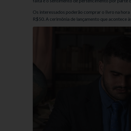
falta é o sentimento de pertencimento por parte 
Os interessados poderão comprar o livro na hora
R$50. A cerimônia de lançamento que acontece às 