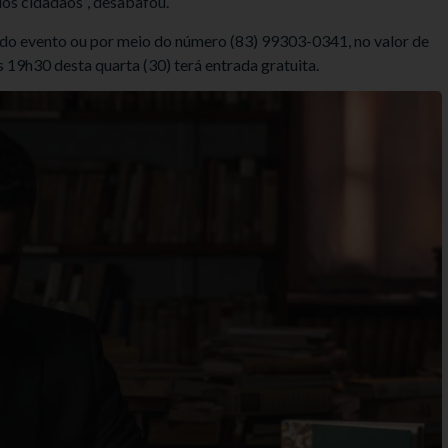
dos cidadãos”, desabafou.
 do evento ou por meio do número (83) 99303-0341, no valor de
19h30 desta quarta (30) terá entrada gratuita.