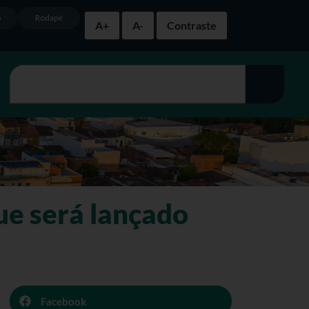
o
Rodapé
A+
A-
Contraste
ue será lançado
Facebook