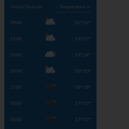
Hourly Forecast
09:00
22
°
/
22
°
12:00
23
°
/
25
°
15:00
23
°
/
24
°
18:00
20
°
/
20
°
21:00
18
°
/
18
°
00:00
17
°
/
17
°
03:00
17
°
/
17
°