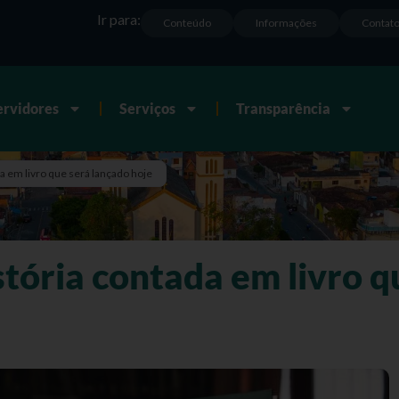
Ir para:
Conteúdo
Informações
Contat
ervidores
Serviços
Transparência
a em livro que será lançado hoje
tória contada em livro q