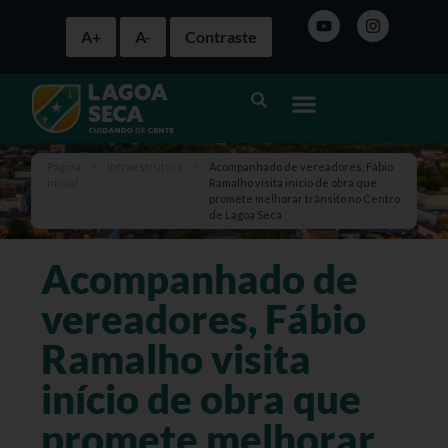
A+
A-
Contraste
Página
>
Infraestrutura
>
Acompanhado de vereadores, Fábio
inicial
Ramalho visita início de obra que
promete melhorar trânsito no Centro
de Lagoa Seca
Acompanhado de
vereadores, Fábio
Ramalho visita
início de obra que
promete melhorar