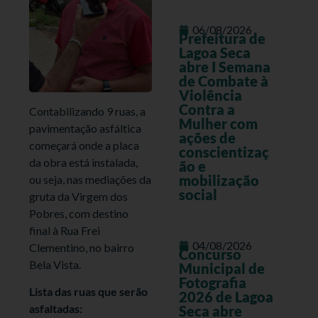
06/08/2026
Prefeitura de
Lagoa Seca
abre I Semana
de Combate à
Violência
Contra a
Contabilizando 9 ruas, a
Mulher com
pavimentação asfáltica
ações de
começará onde a placa
conscientizaç
da obra está instalada,
ão e
mobilização
ou seja, nas mediações da
social
gruta da Virgem dos
Pobres, com destino
final à Rua Frei
04/08/2026
Clementino, no bairro
Concurso
Bela Vista.
Municipal de
Fotografia
Lista das ruas que serão
2026 de Lagoa
asfaltadas:
Seca abre