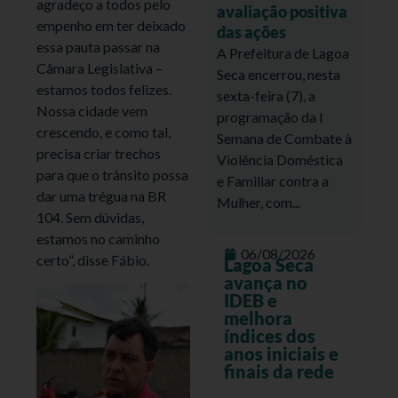
agradeço a todos pelo
avaliação positiva
empenho em ter deixado
das ações
essa pauta passar na
A Prefeitura de Lagoa
Câmara Legislativa –
Seca encerrou, nesta
estamos todos felizes.
sexta-feira (7), a
Nossa cidade vem
programação da I
crescendo, e como tal,
Semana de Combate à
precisa criar trechos
Violência Doméstica
para que o trânsito possa
e Familiar contra a
dar uma trégua na BR
Mulher, com...
104. Sem dúvidas,
estamos no caminho
06/08/2026
certo”, disse Fábio.
Lagoa Seca
avança no
IDEB e
melhora
índices dos
anos iniciais e
finais da rede