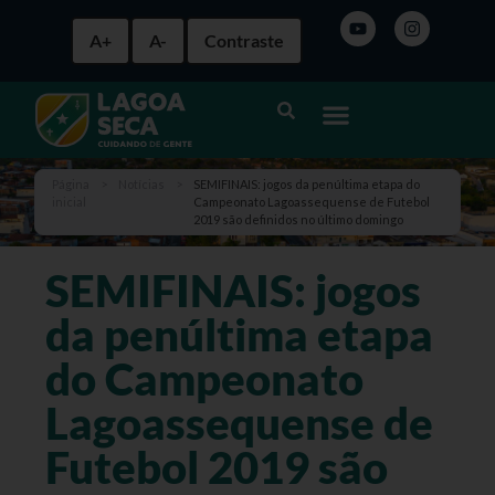
A+
A-
Contraste
Página
>
Notícias
>
SEMIFINAIS: jogos da penúltima etapa do
inicial
Campeonato Lagoassequense de Futebol
2019 são definidos no último domingo
SEMIFINAIS: jogos
da penúltima etapa
do Campeonato
Lagoassequense de
Futebol 2019 são