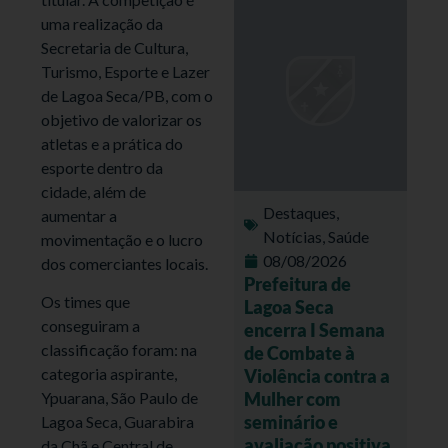
uma realização da
Secretaria de Cultura,
Turismo, Esporte e Lazer
de Lagoa Seca/PB, com o
objetivo de valorizar os
atletas e a prática do
esporte dentro da
cidade, além de
Destaques
,
aumentar a
Notícias
,
Saúde
movimentação e o lucro
08/08/2026
dos comerciantes locais.
Prefeitura de
Os times que
Lagoa Seca
conseguiram a
encerra I Semana
classificação foram: na
de Combate à
categoria aspirante,
Violência contra a
Mulher com
Ypuarana, São Paulo de
seminário e
Lagoa Seca, Guarabira
avaliação positiva
da Chã e Central de