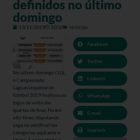
definidos no último
domingo
13/11/2019
10:50
Notícias
Facebook
Twitter
No último domingo (10),
LinkedIn
o Campeonato
Lagoassequense de
futebol 2019 finalizou os
WhatsApp
jogos de volta das
quartas de final. Foram
E-mail
oito times disputando
vaga na semifinal nas
Imprimir
categorias aspirante e
titular. A competição é