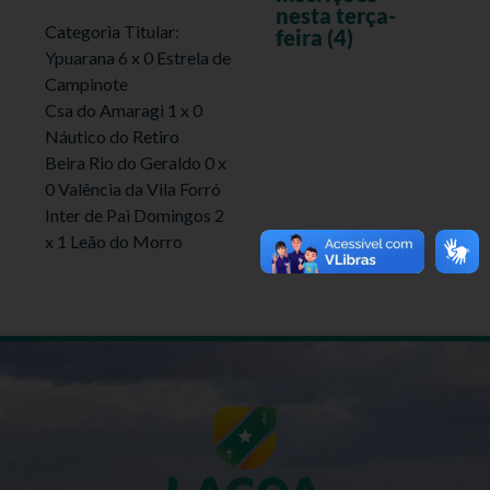
nesta terça-
Categoria Titular:
feira (4)
Ypuarana 6 x 0 Estrela de
Campinote
Csa do Amaragi 1 x 0
Náutico do Retiro
Beira Rio do Geraldo 0 x
0 Valência da Vila Forró
Inter de Pai Domingos 2
x 1 Leão do Morro