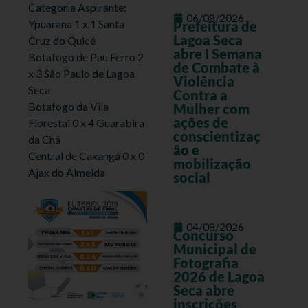
Categoria Aspirante:
06/08/2026
Ypuarana 1 x 1 Santa
Prefeitura de
Lagoa Seca
Cruz do Quicé
abre I Semana
Botafogo de Pau Ferro 2
de Combate à
x 3 São Paulo de Lagoa
Violência
Seca
Contra a
Botafogo da Vila
Mulher com
ações de
Florestal 0 x 4 Guarabira
conscientizaç
da Chã
ão e
Central de Caxangá 0 x 0
mobilização
Ajax do Almeida
social
04/08/2026
Concurso
Municipal de
Fotografia
2026 de Lagoa
Seca abre
inscrições