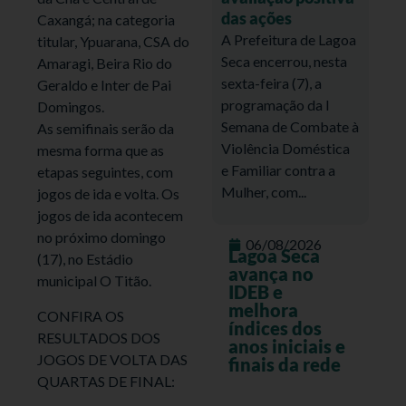
das ações
Caxangá; na categoria
A Prefeitura de Lagoa
titular, Ypuarana, CSA do
Seca encerrou, nesta
Amaragi, Beira Rio do
sexta-feira (7), a
Geraldo e Inter de Pai
programação da I
Domingos.
Semana de Combate à
As semifinais serão da
Violência Doméstica
mesma forma que as
e Familiar contra a
etapas seguintes, com
Mulher, com...
jogos de ida e volta. Os
jogos de ida acontecem
no próximo domingo
06/08/2026
Lagoa Seca
(17), no Estádio
avança no
municipal O Titão.
IDEB e
melhora
CONFIRA OS
índices dos
RESULTADOS DOS
anos iniciais e
JOGOS DE VOLTA DAS
finais da rede
QUARTAS DE FINAL: