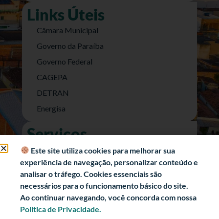
Links Úteis
Câmara Municipal
Governo da Paraíba
Governo Federal
CAGEPA
DETRAN
Energisa
Serviços
Nota Fiscal Eletrônica
Este site utiliza cookies para melhorar sua
experiência de navegação, personalizar conteúdo e
e-SIC (Acesso a Informação)
analisar o tráfego. Cookies essenciais são
Transparência Fiscal
necessários para o funcionamento básico do site.
História
Ao continuar navegando, você concorda com nossa
Política de Privacidade.
Informações Turísticas