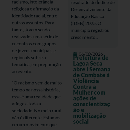
racismo, intolerância
resultado do Índice de
religiosa e afirmação da
Desenvolvimento da
identidade racial, entre
Educação Básica
outros assuntos. Para
(IDEB) 2025. O
tanto, já vem sendo
município registrou
realizados uma série de
crescimento...
encontros com grupos
de jovens municipais e
06/08/2026
Prefeitura de
regionais sobre a
Lagoa Seca
temática, em preparação
abre I Semana
ao evento.
de Combate à
Violência
“O racismo vem de muito
Contra a
tempo na nossa história,
Mulher com
essa é uma realidade que
ações de
conscientizaç
atinge a toda a
ão e
sociedade. No meio rural
mobilização
não é diferente. Estamos
social
em um movimento que