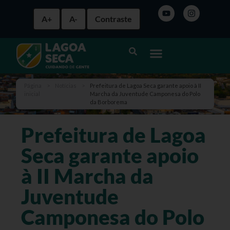
A+
A-
Contraste
Página
>
Notícias
>
Prefeitura de Lagoa Seca garante apoio à II
inicial
Marcha da Juventude Camponesa do Polo
da Borborema
Prefeitura de Lagoa
Seca garante apoio
à II Marcha da
Juventude
Camponesa do Polo