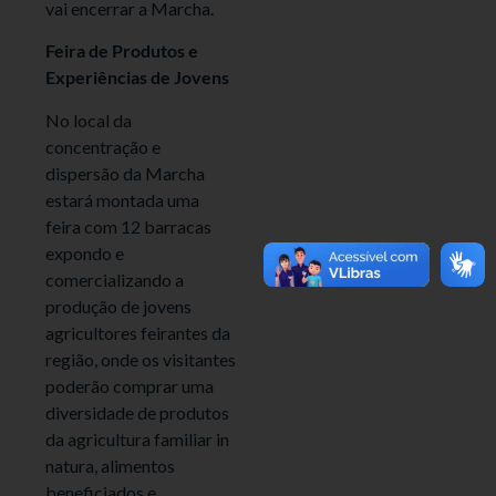
vai encerrar a Marcha.
Feira de Produtos e
Experiências de Jovens
No local da
concentração e
dispersão da Marcha
estará montada uma
feira com 12 barracas
expondo e
comercializando a
produção de jovens
agricultores feirantes da
região, onde os visitantes
poderão comprar uma
diversidade de produtos
da agricultura familiar in
natura, alimentos
beneficiados e