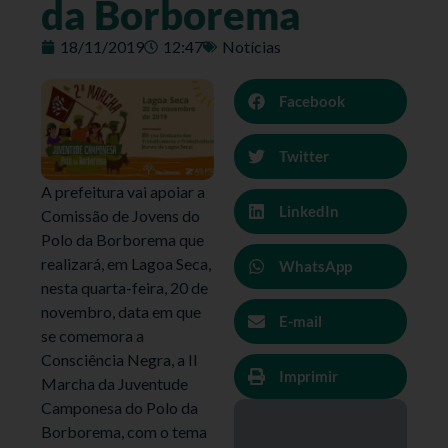
da Borborema
18/11/2019
12:47
Notícias
Facebook
Twitter
A prefeitura vai apoiar a
LinkedIn
Comissão de Jovens do
Polo da Borborema que
realizará, em Lagoa Seca,
WhatsApp
nesta quarta-feira, 20 de
novembro, data em que
E-mail
se comemora a
Consciência Negra, a II
Imprimir
Marcha da Juventude
Camponesa do Polo da
Borborema, com o tema