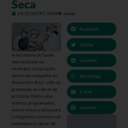
Seca
19/11/2019
09:06
Saúde
Facebook
Twitter
A Secretaria de Saúde
LinkedIn
tem realizado no
município várias ações
dentro da campanha do
WhatsApp
Novembro Azul – mês de
prevenção ao câncer de
E-mail
próstata. Dentro dos
eventos programados,
Imprimir
esteve a busca ativa para
o diagnóstico precoce de
patologias e câncer de