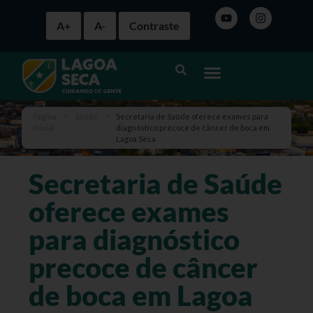
A+
A-
Contraste
Página
>
Saúde
>
Secretaria de Saúde oferece exames para
inicial
diagnóstico precoce de câncer de boca em
Lagoa Seca
Secretaria de Saúde
oferece exames
para diagnóstico
precoce de câncer
de boca em Lagoa