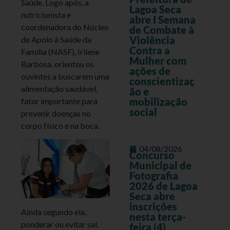
Saúde. Logo após, a
Lagoa Seca
nutricionista e
abre I Semana
coordenadora do Núcleo
de Combate à
Violência
de Apoio à Saúde da
Contra a
Família (NASF), Irilene
Mulher com
Barbosa, orientou os
ações de
ouvintes a buscarem uma
conscientizaç
alimentação saudável,
ão e
mobilização
fator importante para
social
prevenir doenças no
corpo físico e na boca.
04/08/2026
Concurso
Municipal de
Fotografia
2026 de Lagoa
Seca abre
inscrições
Ainda segundo ela,
nesta terça-
ponderar ou evitar sal,
feira (4)