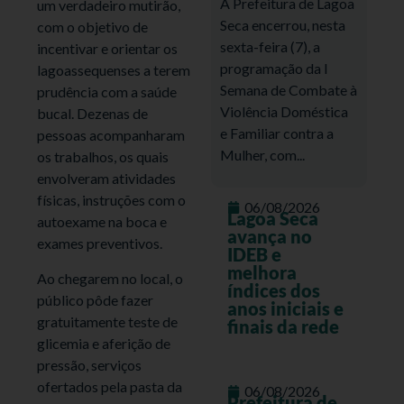
A Prefeitura de Lagoa
um verdadeiro mutirão,
Seca encerrou, nesta
com o objetivo de
sexta-feira (7), a
incentivar e orientar os
programação da I
lagoassequenses a terem
Semana de Combate à
prudência com a saúde
Violência Doméstica
bucal. Dezenas de
e Familiar contra a
pessoas acompanharam
Mulher, com...
os trabalhos, os quais
envolveram atividades
físicas, instruções com o
06/08/2026
Lagoa Seca
autoexame na boca e
avança no
exames preventivos.
IDEB e
melhora
Ao chegarem no local, o
índices dos
público pôde fazer
anos iniciais e
gratuitamente teste de
finais da rede
glicemia e aferição de
pressão, serviços
ofertados pela pasta da
06/08/2026
Prefeitura de