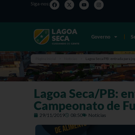
Siga-nos:
Governo
S
Página inicial
>
Notícias
>
Lagoa Seca/PB: entrada para j
Lagoa Seca/PB: ent
Campeonato de Fut
29/11/2019
08:50
Notícias