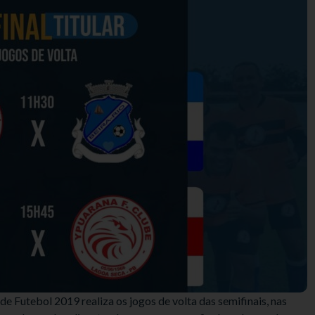
e Futebol 2019 realiza os jogos de volta das semifinais, nas