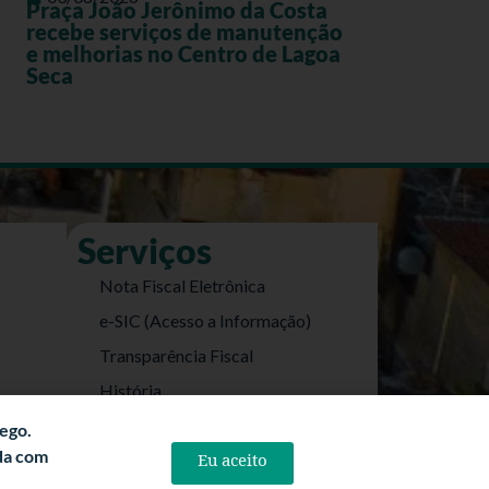
Praça João Jerônimo da Costa
recebe serviços de manutenção
e melhorias no Centro de Lagoa
Seca
Serviços
Nota Fiscal Eletrônica
e-SIC (Acesso a Informação)
Transparência Fiscal
História
Informações Turísticas
fego.
rda com
Eu aceito
Politica de Privacidade