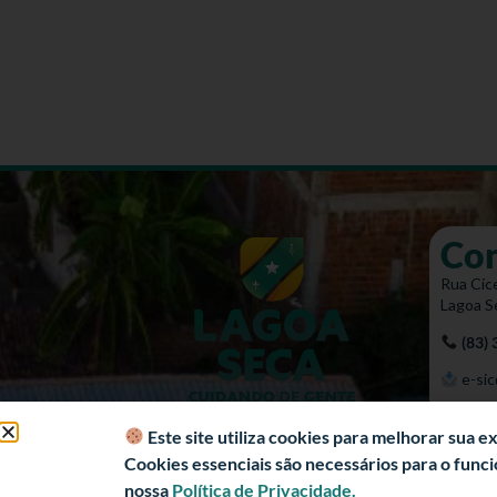
Co
Rua Cíce
Lagoa S
(83)
e-sic
Mapa 
Este site utiliza cookies para melhorar sua 
Cookies essenciais são necessários para o fun
nossa
Política de Privacidade.