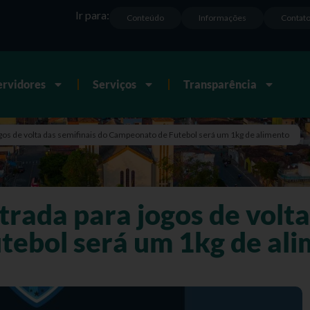
Ir para:
Conteúdo
Informações
Contat
ervidores
Serviços
Transparência
ogos de volta das semifinais do Campeonato de Futebol será um 1kg de alimento
rada para jogos de volta
ebol será um 1kg de al