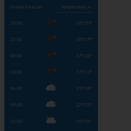
Hourly Forecast
18:00
20
°
/
20
°
21:00
18
°
/
19
°
00:00
17
°
/
18
°
03:00
17
°
/
17
°
06:00
19
°
/
19
°
09:00
22
°
/
22
°
12:00
26
°
/
26
°