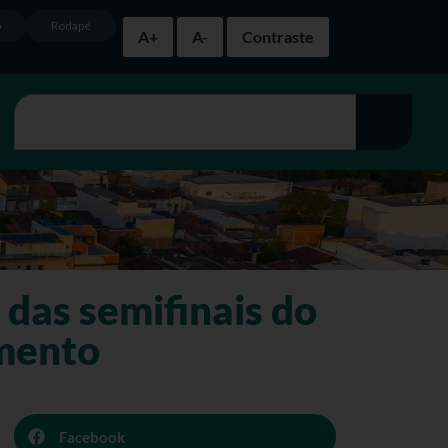
o
Rodapé
A+
A-
Contraste
 das semifinais do
imento
Facebook