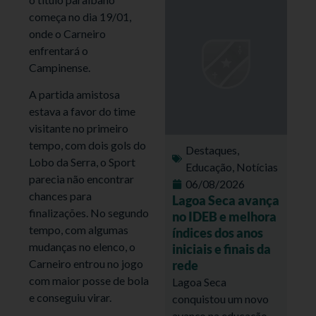
começa no dia 19/01,
onde o Carneiro
enfrentará o
Campinense.
A partida amistosa
estava a favor do time
visitante no primeiro
tempo, com dois gols do
Destaques
,
Lobo da Serra, o Sport
Educação
,
Notícias
parecia não encontrar
06/08/2026
chances para
Lagoa Seca avança
finalizações. No segundo
no IDEB e melhora
tempo, com algumas
índices dos anos
mudanças no elenco, o
iniciais e finais da
Carneiro entrou no jogo
rede
com maior posse de bola
Lagoa Seca
e conseguiu virar.
conquistou um novo
avanço na educação