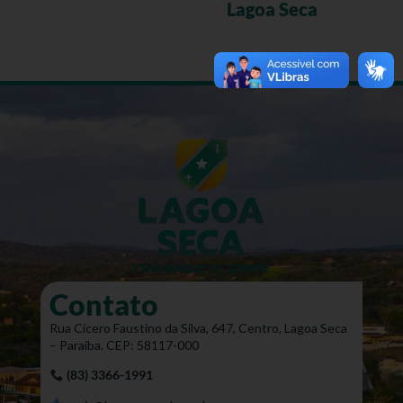
Lagoa Seca
Contato
Rua Cícero Faustino da Silva, 647, Centro, Lagoa Seca
– Paraíba. CEP: 58117-000
(83) 3366-1991