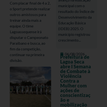
Com placar final de 4 a 2,
municipal com o
o Sport pretende realizar
resultado do Índice de
outros amistosos para
Desenvolvimento da
treinar ainda mais a
Educação Básica
equipe. O time
(IDEB) 2025. O
Lagoassequense irá
município registrou
disputar o Campeonato
crescimento...
Paraibano e busca, ao
fim da competição,
06/08/2026
continuar na primeira
Prefeitura de
divisão.
Lagoa Seca
abre I Semana
de Combate à
Violência
Contra a
Mulher com
ações de
conscientizaç
ão e
mobilização