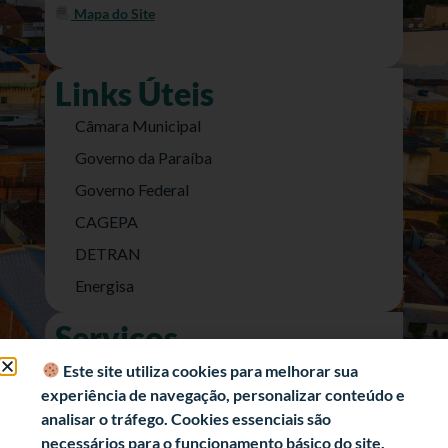
Mapa do Site
Links Úteis
Câmara Municipal
Governo da Paraíba
Governo Federal
CAGEPA
DETRAN
Energisa
Serviços
Nota Fiscal Eletrônica
Este site utiliza cookies para melhorar sua
experiência de navegação, personalizar conteúdo e
e-SIC (Acesso a Informação)
analisar o tráfego. Cookies essenciais são
Transparência Fiscal
necessários para o funcionamento básico do site.