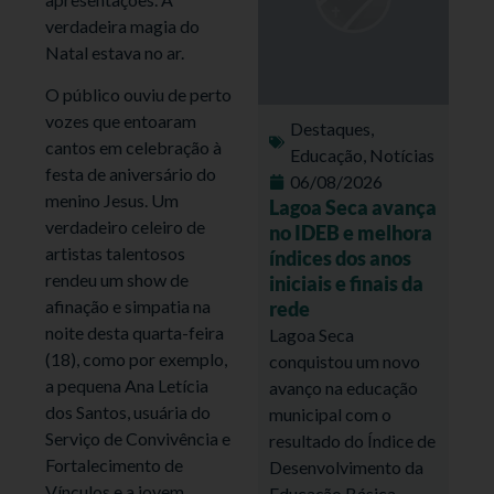
verdadeira magia do
Natal estava no ar.
O público ouviu de perto
vozes que entoaram
Destaques
,
cantos em celebração à
Educação
,
Notícias
festa de aniversário do
06/08/2026
menino Jesus. Um
Lagoa Seca avança
verdadeiro celeiro de
no IDEB e melhora
artistas talentosos
índices dos anos
rendeu um show de
iniciais e finais da
afinação e simpatia na
rede
noite desta quarta-feira
Lagoa Seca
(18), como por exemplo,
conquistou um novo
a pequena Ana Letícia
avanço na educação
dos Santos, usuária do
municipal com o
Serviço de Convivência e
resultado do Índice de
Fortalecimento de
Desenvolvimento da
Vínculos e a jovem
Educação Básica