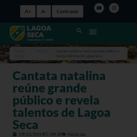
A+
A-
Contraste
Página
>
Notícias
>
Cantata natalina reúne grande público e
inicial
revela talentos de Lagoa Seca
Cantata natalina
reúne grande
público e revela
talentos de Lagoa
Seca
19/12/2019
09:35
Notícias