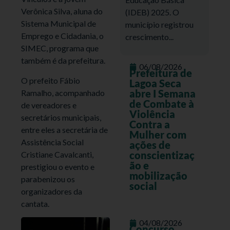
Verônica Silva, aluna do
(IDEB) 2025. O
Sistema Municipal de
município registrou
Emprego e Cidadania, o
crescimento...
SIMEC, programa que
também é da prefeitura.
06/08/2026
Prefeitura de
O prefeito Fábio
Lagoa Seca
abre I Semana
Ramalho, acompanhado
de Combate à
de vereadores e
Violência
secretários municipais,
Contra a
entre eles a secretária de
Mulher com
Assistência Social
ações de
conscientizaç
Cristiane Cavalcanti,
ão e
prestigiou o evento e
mobilização
parabenizou os
social
organizadores da
cantata.
04/08/2026
Concurso