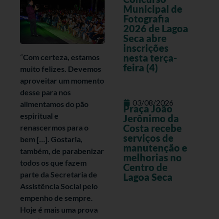
Municipal de
Fotografia
2026 de Lagoa
Seca abre
inscrições
nesta terça-
“
Com certeza, estamos
feira (4)
muito felizes. Devemos
aproveitar um momento
desse para nos
03/08/2026
alimentamos do pão
Praça João
espiritual e
Jerônimo da
Costa recebe
renascermos para o
serviços de
bem […]. Gostaria,
manutenção e
também, de parabenizar
melhorias no
todos os que fazem
Centro de
parte da Secretaria de
Lagoa Seca
Assistência Social pelo
empenho de sempre.
Hoje é mais uma prova