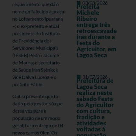
03/08/2026
requerimento que dá o
Prefeita
nome do falecido à praça
Michele
Ribeiro
no Loteamento Ipuarana
entrega três
–; o ex-prefeito e atual
retroescavade
presidente do Instituto
iras durante a
de Previdência dos
Festa do
Servidores Municipais
Agricultor, em
Lagoa Seca
(IPSER) Pedro Jácome
de Moura; o secretário
de Saúde Iran Stênio; a
31/07/2026
vice Dalva Lucena e o
Prefeitura de
prefeito Fábio.
Lagoa Seca
realiza neste
Outro presente que foi
sábado Festa
dado pelo gestor, só que
do Agricultor
com cultura,
dessa vez para à
tradição e
população de um modo
atividades
geral, foi a entrega de 04
voltadas à
novos carros 0km. Os
população