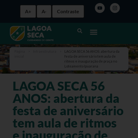
A+
A-
Contraste
Página
>
Infraestrutura
>
LAGOA SECA 56 ANOS: abertura da
inicial
festa de aniversário tem aula de
ritmos e inauguração de praça no
Loteamento Ipuarana
LAGOA SECA 56
ANOS: abertura da
festa de aniversário
tem aula de ritmos
e inauguração de