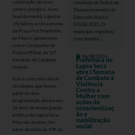
construção do novo
resultado do Índice de
centro cirúrgico. Já no
Desenvolvimento da
final da manhã, o gestor
Educação Básica
oficializou a obra pronta
(IDEB) 2025. O
da Praça Frei Manfredo,
município registrou
no Morro, juntamente
crescimento...
com a Companhia de
Polícia Militar do 10°
06/08/2026
Prefeitura de
batalhão de Campina
Lagoa Seca
Grande.
abre I Semana
de Combate à
Este é o terceiro dia de
Violência
atividades que fazem
Contra a
parte de uma
Mulher com
programação alusiva aos
ações de
conscientizaç
56 anos de emancipação
ão e
política de Lagoa Seca.
mobilização
Mas não acabou. No
social
turno da noite, às 19h, os