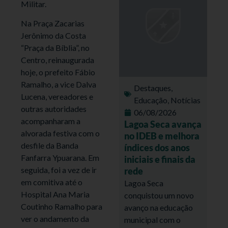
Militar.
Na Praça Zacarias
Jerônimo da Costa
“Praça da Bíblia”, no
Centro, reinaugurada
hoje, o prefeito Fábio
Ramalho, a vice Dalva
Destaques
,
Lucena, vereadores e
Educação
,
Notícias
outras autoridades
06/08/2026
acompanharam a
Lagoa Seca avança
alvorada festiva com o
no IDEB e melhora
desfile da Banda
índices dos anos
Fanfarra Ypuarana. Em
iniciais e finais da
seguida, foi a vez de ir
rede
em comitiva até o
Lagoa Seca
Hospital Ana Maria
conquistou um novo
Coutinho Ramalho para
avanço na educação
ver o andamento da
municipal com o