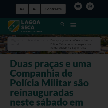
A+
A-
Contraste
Página
>
Infraestrutura
>
Duas praças e uma Companhia de
inicial
Polícia Militar são reinauguradas
neste sábado em Lagoa Seca
Duas praças e uma
Companhia de
Polícia Militar são
reinauguradas
neste sábado em