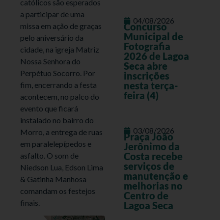
católicos são esperados
a participar de uma
04/08/2026
Concurso
missa em ação de graças
Municipal de
pelo aniversário da
Fotografia
cidade, na igreja Matriz
2026 de Lagoa
Nossa Senhora do
Seca abre
Perpétuo Socorro. Por
inscrições
nesta terça-
fim, encerrando a festa
feira (4)
acontecem, no palco do
evento que ficará
instalado no bairro do
03/08/2026
Morro, a entrega de ruas
Praça João
em paralelepípedos e
Jerônimo da
Costa recebe
asfalto. O som de
serviços de
Niedson Lua, Edson Lima
manutenção e
& Gatinha Manhosa
melhorias no
comandam os festejos
Centro de
finais.
Lagoa Seca