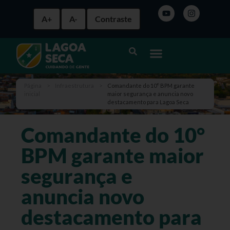
A+
A-
Contraste
Página
>
Infraestrutura
>
Comandante do 10° BPM garante
inicial
maior segurança e anuncia novo
destacamento para Lagoa Seca
Comandante do 10°
BPM garante maior
segurança e
anuncia novo
destacamento para