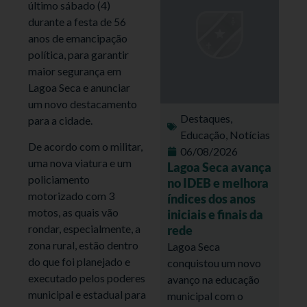
último sábado (4)
durante a festa de 56
anos de emancipação
política, para garantir
maior segurança em
Lagoa Seca e anunciar
um novo destacamento
Destaques
,
para a cidade.
Educação
,
Notícias
De acordo com o militar,
06/08/2026
uma nova viatura e um
Lagoa Seca avança
policiamento
no IDEB e melhora
motorizado com 3
índices dos anos
motos, as quais vão
iniciais e finais da
rondar, especialmente, a
rede
zona rural, estão dentro
Lagoa Seca
do que foi planejado e
conquistou um novo
executado pelos poderes
avanço na educação
municipal e estadual para
municipal com o