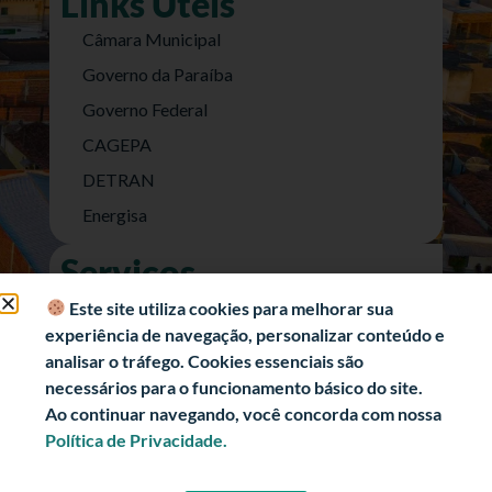
Links Úteis
Câmara Municipal
Governo da Paraíba
Governo Federal
CAGEPA
DETRAN
Energisa
Serviços
Nota Fiscal Eletrônica
Este site utiliza cookies para melhorar sua
experiência de navegação, personalizar conteúdo e
e-SIC (Acesso a Informação)
analisar o tráfego. Cookies essenciais são
Transparência Fiscal
necessários para o funcionamento básico do site.
História
Ao continuar navegando, você concorda com nossa
Política de Privacidade.
Informações Turísticas
Politica de Privacidade