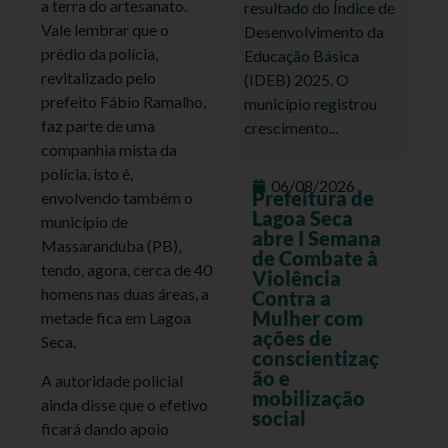
a terra do artesanato.
resultado do Índice de
Vale lembrar que o
Desenvolvimento da
prédio da polícia,
Educação Básica
revitalizado pelo
(IDEB) 2025. O
prefeito Fábio Ramalho,
município registrou
faz parte de uma
crescimento...
companhia mista da
polícia, isto é,
06/08/2026
Prefeitura de
envolvendo também o
Lagoa Seca
município de
abre I Semana
Massaranduba (PB),
de Combate à
tendo, agora, cerca de 40
Violência
homens nas duas áreas, a
Contra a
Mulher com
metade fica em Lagoa
ações de
Seca.
conscientizaç
ão e
A autoridade policial
mobilização
ainda disse que o efetivo
social
ficará dando apoio