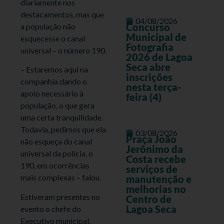
diariamente nos
destacamentos, mas que
04/08/2026
Concurso
a população não
Municipal de
esquecesse o canal
Fotografia
universal – o número 190.
2026 de Lagoa
Seca abre
– Estaremos aqui na
inscrições
companhia dando o
nesta terça-
apoio necessário à
feira (4)
população, o que gera
uma certa tranquilidade.
Todavia, pedimos que ela
03/08/2026
Praça João
não esqueça do canal
Jerônimo da
universal da polícia, o
Costa recebe
190, em ocorrências
serviços de
mais complexas – falou.
manutenção e
melhorias no
Estiveram presentes no
Centro de
Lagoa Seca
evento o chefe do
Executivo municipal,