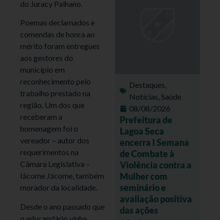
do Juracy Palhano.
Poemas declamados e
comendas de honra ao
mérito foram entregues
aos gestores do
município em
reconhecimento pelo
Destaques
,
trabalho prestado na
Notícias
,
Saúde
região. Um dos que
08/08/2026
receberam a
Prefeitura de
homenagem foi o
Lagoa Seca
vereador – autor dos
encerra I Semana
requerimentos na
de Combate à
Câmara Legislativa –
Violência contra a
Mulher com
Iácome Jácome, também
seminário e
morador da localidade.
avaliação positiva
Desde o ano passado que
das ações
o educandário vinha