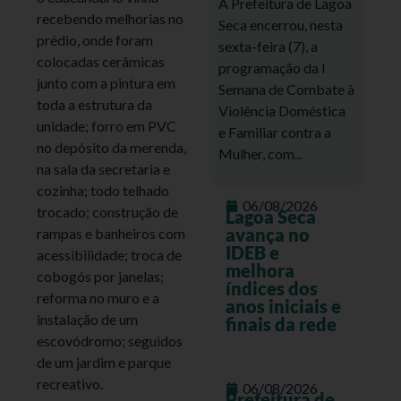
A Prefeitura de Lagoa
recebendo melhorias no
Seca encerrou, nesta
prédio, onde foram
sexta-feira (7), a
colocadas cerâmicas
programação da I
junto com a pintura em
Semana de Combate à
toda a estrutura da
Violência Doméstica
unidade; forro em PVC
e Familiar contra a
no depósito da merenda,
Mulher, com...
na sala da secretaria e
cozinha; todo telhado
06/08/2026
trocado; construção de
Lagoa Seca
avança no
rampas e banheiros com
IDEB e
acessibilidade; troca de
melhora
cobogós por janelas;
índices dos
reforma no muro e a
anos iniciais e
instalação de um
finais da rede
escovódromo; seguidos
de um jardim e parque
recreativo.
06/08/2026
Prefeitura de