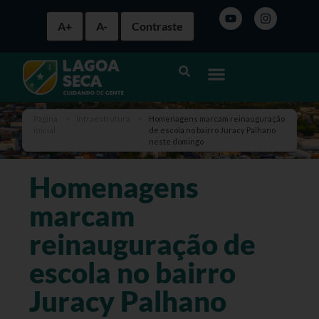
A+
A-
Contraste
Página
>
Infraestrutura
>
Homenagens marcam reinauguração
inicial
de escola no bairro Juracy Palhano
neste domingo
Homenagens
marcam
reinauguração de
escola no bairro
Juracy Palhano