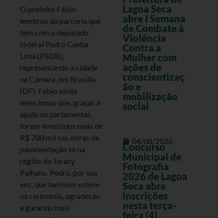
Lagoa Seca
O prefeito Fábio
abre I Semana
lembrou da parceria que
de Combate à
tem com o deputado
Violência
federal Pedro Cunha
Contra a
Lima (PSDB),
Mulher com
ações de
representando a cidade
conscientizaç
na Câmara, em Brasília
ão e
(DF). Fábio ainda
mobilização
mencionou que, graças à
social
ajuda do parlamentar,
foram investidos mais de
R$ 700 mil nas obras de
04/08/2026
Concurso
pavimentação só na
Municipal de
região do Juracy
Fotografia
Palhano. Pedro, por sua
2026 de Lagoa
vez, que também esteve
Seca abre
inscrições
na cerimônia, agradeceu
nesta terça-
e garantiu mais
feira (4)