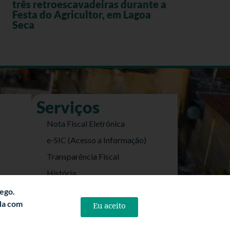
três retroescavadeiras durante a
Festa do Agricultor, em Lagoa
Seca
Serviços
Nota Fiscal Eletrônica
e-SIC (Acesso a Informação)
Transparência Fiscal
História
Informações Turísticas
fego.
rda com
Eu aceito
Politica de Privacidade