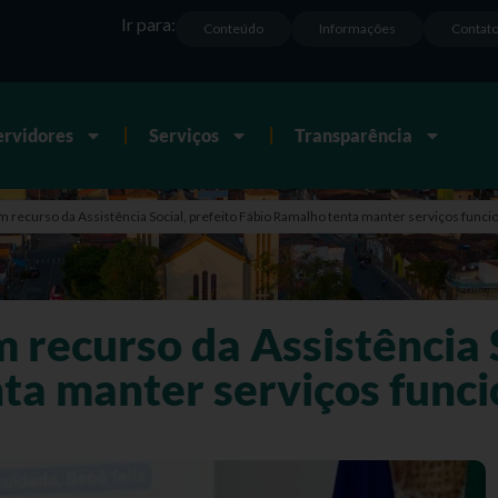
Ir para:
Conteúdo
Informações
Contat
ervidores
Serviços
Transparência
m recurso da Assistência Social, prefeito Fábio Ramalho tenta manter serviços func
 recurso da Assistência S
ta manter serviços func