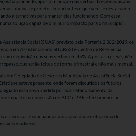
viços funcionando, após diminuição das verbas direcionadas aos
versas oficinas e projetos importantes e que vem se destacando
ando alternativas para manter elas funcionando. Com essa
 uma solução capaz de diminuir o impacto para o município”,
Assistência Social (SUAS) previsto pela Portaria 2.362/2019, os
rência em Assistência Social (CRAS) e Centro de Referência
reram diminuição nas suas verbas em 45%. A portaria prevê, além
repasse, que serão feitos de forma trimestral e não mais mensal.
ral com Colegiado de Gestores Municipais de Assistência Social
stiane esteve presente, onde foram discutidos os futuros
olegiado essa nova medida por acarretar o aumento da
 com impacto na concessão do BPC e PBF e fechamento ou
s os serviços funcionando com a qualidade e eficiência de
ossíveis mudanças.