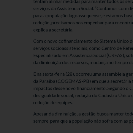
tentam alinhar medidas para manter todos os ser
serviços da Assistência Social. “Contamos com di
para a população lagoassequense, e estamos busc
redução, precisamos nos empenhar para encontrar
explica a secretária.
Com o novo cofinanciamento do Sistema Único de 
serviços socioassistenciais, como Centro de Refe
Especializado em Assistência Social (CREAS), sof
da diminuição dos recursos, mudança no tempo de 
E na sexta-feira (28), ocorreu uma assembleia ge
da Paraíba (COGEMAS-PB) em que a secretária Cri
impactos desse novo financiamento. Segundo o C
desigualdade social, redução do Cadastro Único
redução de equipes.
Apesar da diminuição, a gestão busca manter todo
sempre, para que a população não sofra com as p