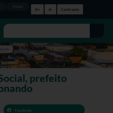
o
Rodapé
A+
A-
Contraste
ionando
ocial, prefeito
ionando
Facebook