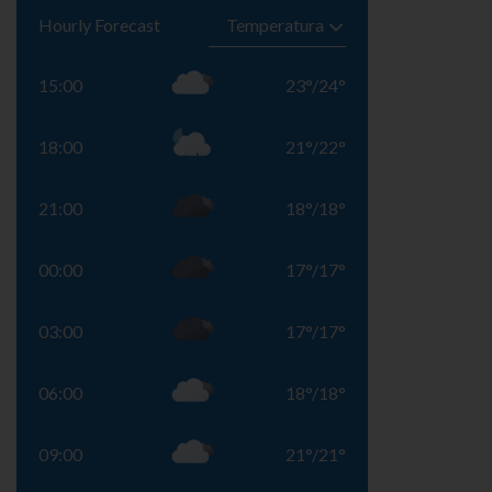
Hourly Forecast
15:00
23
°
/
24
°
18:00
21
°
/
22
°
21:00
18
°
/
18
°
00:00
17
°
/
17
°
03:00
17
°
/
17
°
06:00
18
°
/
18
°
09:00
21
°
/
21
°