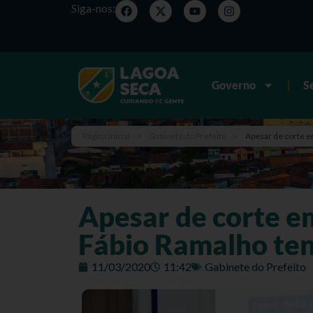
Siga-nos:
Governo
S
Página inicial
>
Gabinete do Prefeito
>
Apesar de corte e
Apesar de corte em
Fábio Ramalho ten
11/03/2020
11:42
Gabinete do Prefeito