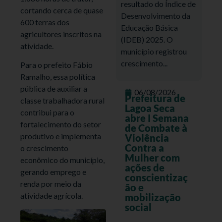
resultado do Índice de
cortando cerca de quase
Desenvolvimento da
600 terras dos
Educação Básica
agricultores inscritos na
(IDEB) 2025. O
atividade.
município registrou
crescimento...
Para o prefeito Fábio
Ramalho, essa política
pública de auxiliar a
06/08/2026
Prefeitura de
classe trabalhadora rural
Lagoa Seca
contribui para o
abre I Semana
fortalecimento do setor
de Combate à
produtivo e implementa
Violência
Contra a
o crescimento
Mulher com
econômico do município,
ações de
gerando emprego e
conscientizaç
renda por meio da
ão e
atividade agrícola.
mobilização
social