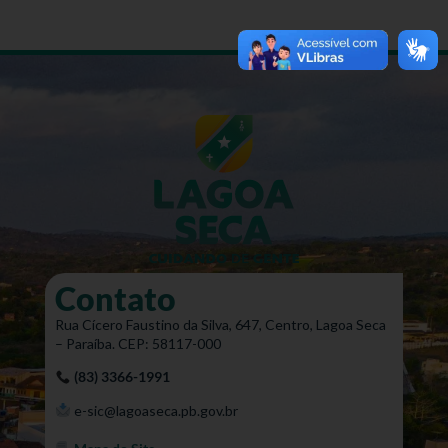
Contato
Rua Cícero Faustino da Silva, 647, Centro, Lagoa Seca
– Paraíba. CEP: 58117-000
(83) 3366-1991
e-sic@lagoaseca.pb.gov.br