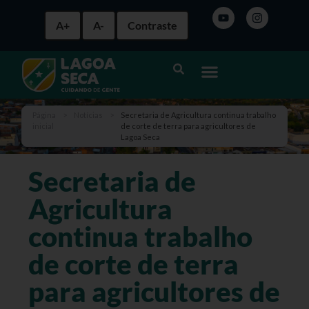
A+
A-
Contraste
Página
>
Notícias
>
Secretaria de Agricultura continua trabalho
inicial
de corte de terra para agricultores de
Lagoa Seca
Secretaria de
Agricultura
continua trabalho
de corte de terra
para agricultores de