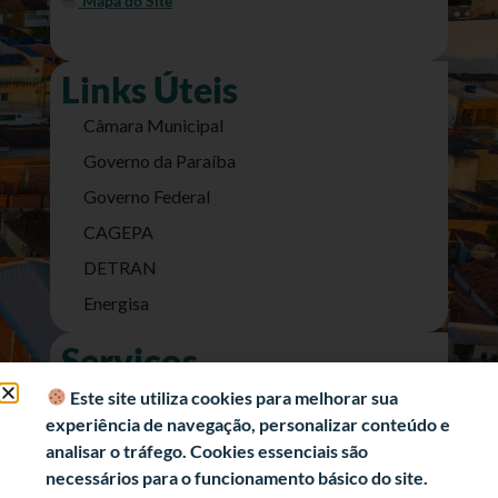
Mapa do Site
Links Úteis
Câmara Municipal
Governo da Paraíba
Governo Federal
CAGEPA
DETRAN
Energisa
Serviços
Nota Fiscal Eletrônica
Este site utiliza cookies para melhorar sua
experiência de navegação, personalizar conteúdo e
e-SIC (Acesso a Informação)
analisar o tráfego. Cookies essenciais são
Transparência Fiscal
necessários para o funcionamento básico do site.