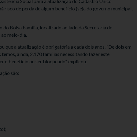
ssistência Social para a atualização do Cadastro Único
há risco de perda de algum benefício (seja do governo municipal,
 do Bolsa Família, localizado ao lado da Secretaria de
h ao meio-dia.
 que a atualização é obrigatória a cada dois anos. “De dois em
s temos, ainda, 2.170 famílias necessitando fazer este
r o benefício ou ser bloqueado”, explicou.
ação são:
to);