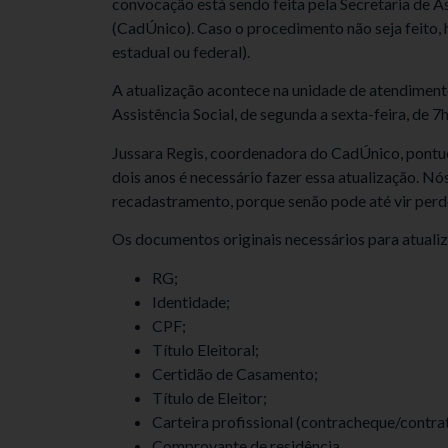
convocação está sendo feita pela Secretaria de A
(CadÚnico). Caso o procedimento não seja feito, 
estadual ou federal).
A atualização acontece na unidade de atendimento
Assistência Social, de segunda a sexta-feira, de 7
Jussara Regis, coordenadora do CadÚnico, pontuou
dois anos é necessário fazer essa atualização. Nó
recadastramento, porque senão pode até vir perde
Os documentos originais necessários para atualiz
RG;
Identidade;
CPF;
Título Eleitoral;
Certidão de Casamento;
Título de Eleitor;
Carteira profissional (contracheque/contra
Comprovante de residência.