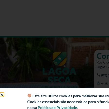
Co
Rua Cíce
Lagoa S
(83)
e-sic
Mapa 
Este site utiliza cookies para melhorar sua 
Cookies essenciais são necessários para o fun
nossa
Política de Privacidade.