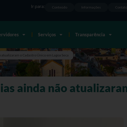
Ir para:
Conteúdo
Informações
Contat
ervidores
Serviços
Transparência
ão atualizaram o Cadastro Único em Lagoa Seca
lias ainda não atualizar