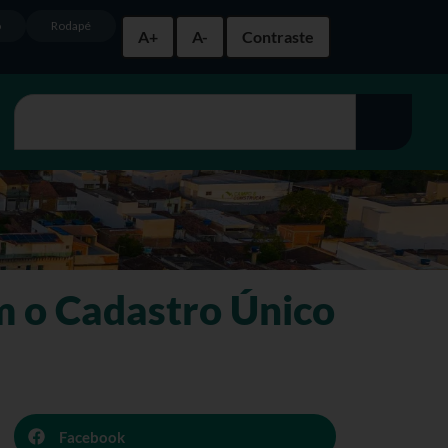
o
Rodapé
A+
A-
Contraste
am o Cadastro Único
Facebook