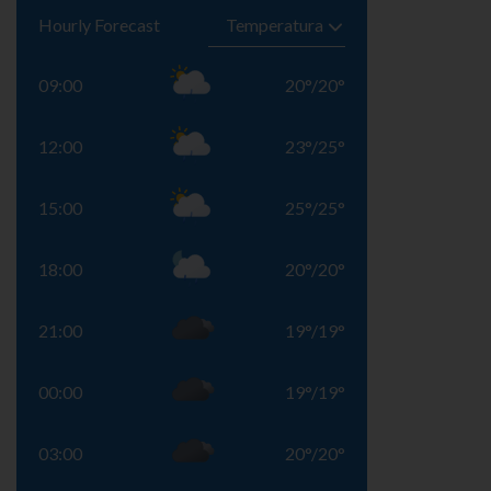
Hourly Forecast
09:00
20
°
/
20
°
12:00
23
°
/
25
°
15:00
25
°
/
25
°
18:00
20
°
/
20
°
21:00
19
°
/
19
°
00:00
19
°
/
19
°
03:00
20
°
/
20
°