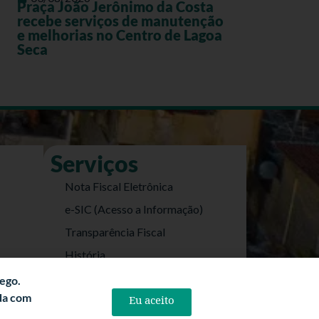
Praça João Jerônimo da Costa
recebe serviços de manutenção
e melhorias no Centro de Lagoa
Seca
Serviços
Nota Fiscal Eletrônica
e-SIC (Acesso a Informação)
Transparência Fiscal
História
Informações Turísticas
fego.
rda com
Eu aceito
Politica de Privacidade