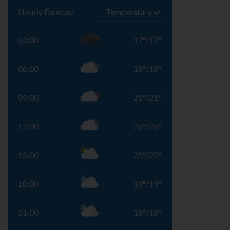
Hourly Forecast
03:00
17
°
/
17
°
06:00
18
°
/
18
°
09:00
21
°
/
21
°
12:00
26
°
/
26
°
15:00
25
°
/
25
°
18:00
19
°
/
19
°
21:00
18
°
/
18
°