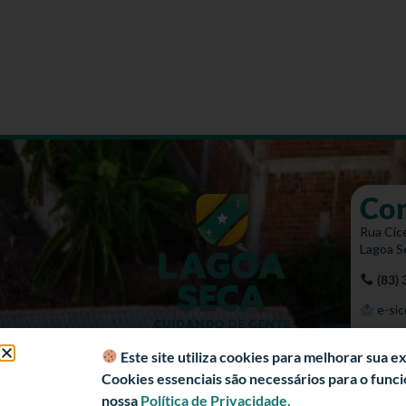
Co
Rua Cíce
Lagoa S
(83)
e-sic
Mapa 
Este site utiliza cookies para melhorar sua 
Cookies essenciais são necessários para o fun
nossa
Política de Privacidade.