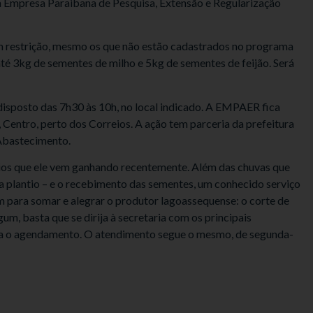
 da Empresa Paraibana de Pesquisa, Extensão e Regularização
 sem restrição, mesmo os que não estão cadastrados no programa
té 3kg de sementes de milho e 5kg de sementes de feijão. Será
isposto das 7h30 às 10h, no local indicado. A EMPAER fica
, Centro, perto dos Correios. A ação tem parceria da prefeitura
 Abastecimento.
s que ele vem ganhando recentemente. Além das chuvas que
ara plantio – e o recebimento das sementes, um conhecido serviço
m para somar e alegrar o produtor lagoassequense: o corte de
um, basta que se dirija à secretaria com os principais
ça o agendamento. O atendimento segue o mesmo, de segunda-