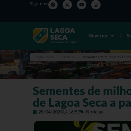
Siga-nos:
Governo
S
Página inicial
>
Notícias
>
Sementes de milho e feijão serã
Sementes de milho 
de Lagoa Seca a pa
28/04/2020
16:53
Notícias