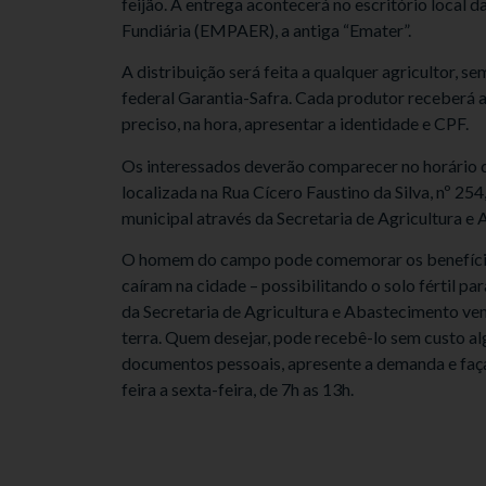
feijão. A entrega acontecerá no escritório local
Fundiária (EMPAER), a antiga “Emater”.
A distribuição será feita a qualquer agricultor,
federal Garantia-Safra. Cada produtor receberá a
preciso, na hora, apresentar a identidade e CPF.
Os interessados deverão comparecer no horário d
localizada na Rua Cícero Faustino da Silva, nº 254
municipal através da Secretaria de Agricultura e
O homem do campo pode comemorar os benefício
caíram na cidade – possibilitando o solo fértil p
da Secretaria de Agricultura e Abastecimento ve
terra. Quem desejar, pode recebê-lo sem custo alg
documentos pessoais, apresente a demanda e fa
feira a sexta-feira, de 7h as 13h.