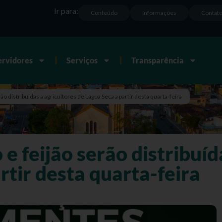
Ir para:
Conteúdo
Informações
Contat
ervidores
Serviços
Transparência
o distribuídas a agricultores de Lagoa Seca a partir desta quarta-feira
e feijão serão distribuíd
rtir desta quarta-feira