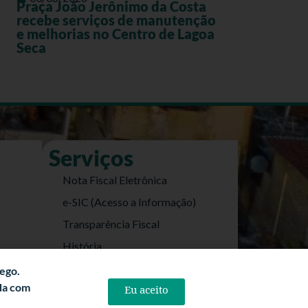
Praça João Jerônimo da Costa
recebe serviços de manutenção
e melhorias no Centro de Lagoa
Seca
Serviços
Nota Fiscal Eletrônica
e-SIC (Acesso a Informação)
Transparência Fiscal
História
Informações Turísticas
fego.
rda com
Eu aceito
Politica de Privacidade