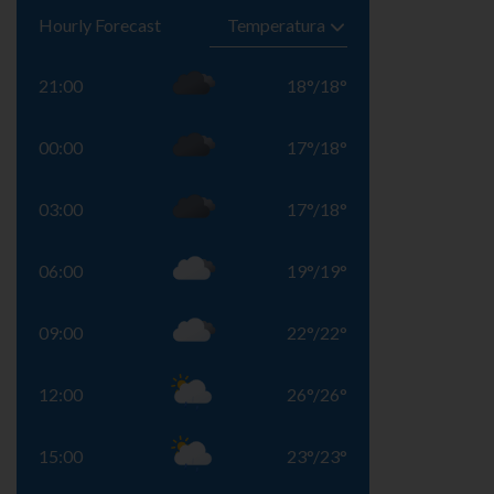
Hourly Forecast
21:00
18
°
/
18
°
00:00
17
°
/
18
°
03:00
17
°
/
18
°
06:00
19
°
/
19
°
09:00
22
°
/
22
°
12:00
26
°
/
26
°
15:00
23
°
/
23
°