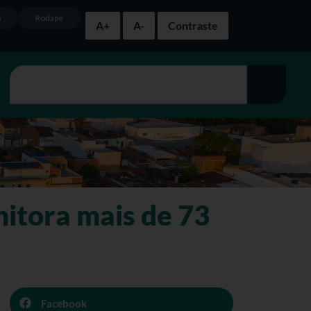
o
Rodapé
A+
A-
Contraste
itora mais de 73
Facebook