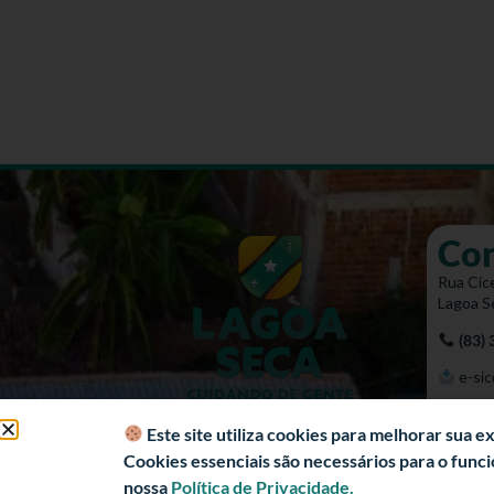
Co
Rua Cíce
Lagoa S
(83)
e-sic
Mapa 
Este site utiliza cookies para melhorar sua 
Cookies essenciais são necessários para o fun
nossa
Política de Privacidade.