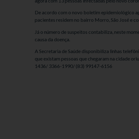
agora com 13 pessoas infectadas pelo novo coron
De acordo com o novo boletim epidemiológico apr
pacientes residem no bairro Morro, São José e c
Já o número de suspeitos contabiliza, neste mom
causa da doença.
A Secretaria de Saúde disponibiliza linhas telefôn
que existam pessoas que chegaram na cidade oriu
1436/ 3366-1990/ (83) 99147-6156