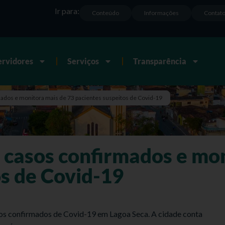
Ir para:
Conteúdo
Informações
Contat
ervidores
Serviços
Transparência
ados e monitora mais de 73 pacientes suspeitos de Covid-19
 casos confirmados e mon
os de Covid-19
os confirmados de Covid-19 em Lagoa Seca. A cidade conta