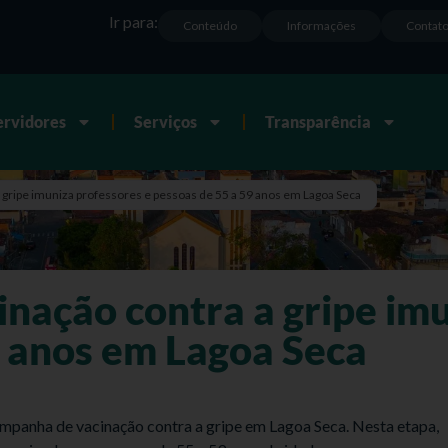
Ir para:
Conteúdo
Informações
Contat
ervidores
Serviços
Transparência
a gripe imuniza professores e pessoas de 55 a 59 anos em Lagoa Seca
nação contra a gripe imu
9 anos em Lagoa Seca
ampanha de vacinação contra a gripe em Lagoa Seca. Nesta etapa,