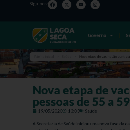
Siga-nos:
Governo
S
Página inicial
>
Saúde
>
Nova etapa de vacinação contra 
Nova etapa de vaci
pessoas de 55 a 5
19/05/2020
13:03
Saúde
A Secretaria de Saúde iniciou uma nova fase da c