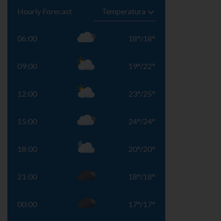
Hourly Forecast
06:00
18
°
/
18
°
09:00
19
°
/
22
°
12:00
23
°
/
25
°
15:00
24
°
/
24
°
18:00
20
°
/
20
°
21:00
18
°
/
18
°
00:00
17
°
/
17
°