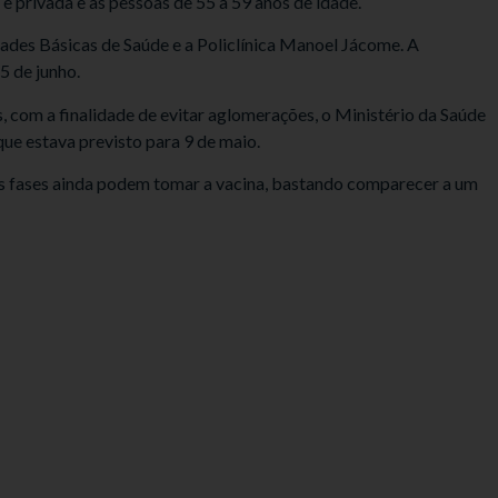
 e privada e as pessoas de 55 a 59 anos de idade.
ades Básicas de Saúde e a Policlínica Manoel Jácome. A
5 de junho.
 com a finalidade de evitar aglomerações, o Ministério da Saúde
que estava previsto para 9 de maio.
ras fases ainda podem tomar a vacina, bastando comparecer a um