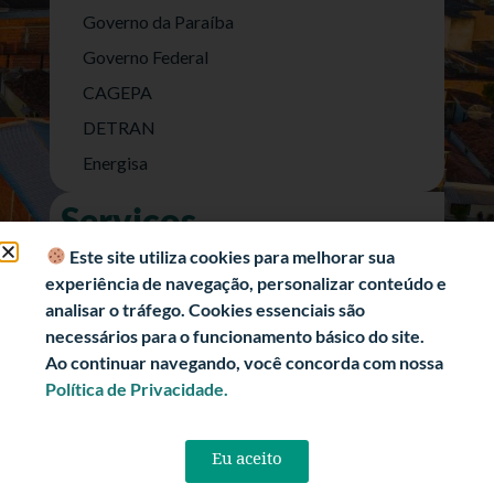
Governo da Paraíba
Governo Federal
CAGEPA
DETRAN
Energisa
Serviços
Nota Fiscal Eletrônica
Este site utiliza cookies para melhorar sua
experiência de navegação, personalizar conteúdo e
e-SIC (Acesso a Informação)
analisar o tráfego. Cookies essenciais são
Transparência Fiscal
necessários para o funcionamento básico do site.
História
Ao continuar navegando, você concorda com nossa
Política de Privacidade.
Informações Turísticas
Politica de Privacidade
Eu aceito