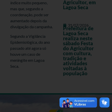
Agricultor, em
índice muito pequeno,
Lagoa Seca
mas que, segundo a
coordenação, pode ser
aumentado depois da
31/07/2026
divulgação da campanha.
Prefeitura de
Lagoa Seca
Segundo a Vigilância
realiza neste
Epidemiológica, do ano
sábado Festa
do Agricultor
passado até agora só
com cultura,
houve um caso de
tradição e
meningite em Lagoa
atividades
Seca.
voltadas à
população