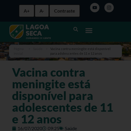
A+
A-
Contraste
Página
>
Saúde
>
Vacina contra meningite está disponível
inicial
para adolescentes de 11 e 12 anos
Vacina contra
meningite está
disponível para
adolescentes de 11
e 12 anos
16/07/2020
09:25
Saúde