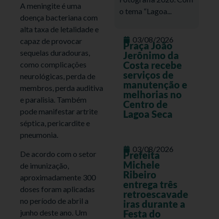
A meningite é uma
o tema “Lagoa...
doença bacteriana com
alta taxa de letalidade e
03/08/2026
capaz de provocar
Praça João
sequelas duradouras,
Jerônimo da
Costa recebe
como complicações
serviços de
neurológicas, perda de
manutenção e
membros, perda auditiva
melhorias no
e paralisia. Também
Centro de
pode manifestar artrite
Lagoa Seca
séptica, pericardite e
pneumonia.
03/08/2026
De acordo com o setor
Prefeita
Michele
de imunização,
Ribeiro
aproximadamente 300
entrega três
doses foram aplicadas
retroescavade
no período de abril a
iras durante a
junho deste ano. Um
Festa do