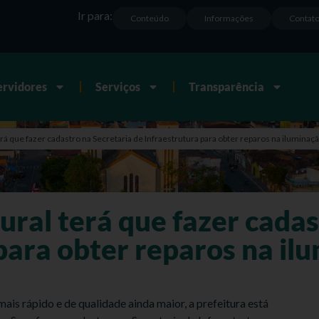
Ir para:
Conteúdo
Informações
Contat
ervidores
Serviços
Transparência
rá que fazer cadastro na Secretaria de Infraestrutura para obter reparos na iluminaçã
ral terá que fazer cadas
para obter reparos na il
is rápido e de qualidade ainda maior, a prefeitura está