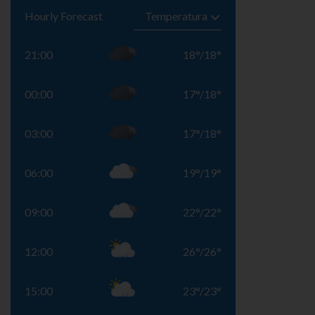
Hourly Forecast
21:00
18
°
/
18
°
00:00
17
°
/
18
°
03:00
17
°
/
18
°
06:00
19
°
/
19
°
09:00
22
°
/
22
°
12:00
26
°
/
26
°
15:00
23
°
/
23
°