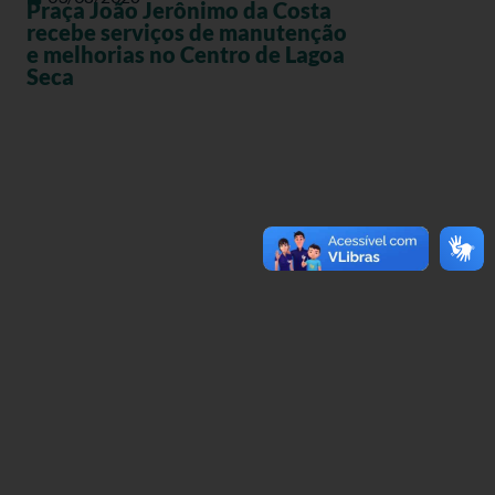
Praça João Jerônimo da Costa
recebe serviços de manutenção
e melhorias no Centro de Lagoa
Seca