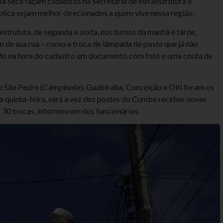
a Seca façam cadastros na Secretaria de Infraestrutura e
lica sejam melhor direcionados a quem vive nessa região.
estrutura, de segunda a sexta, nos turnos da manhã e tarde,
 de sua rua – como a troca de lâmpada de poste que já não
ando na hora do cadastro um documento com foto e uma conta de
de São Pedro (Campinote), Guabiraba, Conceição e Oiti foram os
ta quinta-feira, será a vez dos postes do Cumbe receber novas
 30 trocas, informou um dos funcionários.