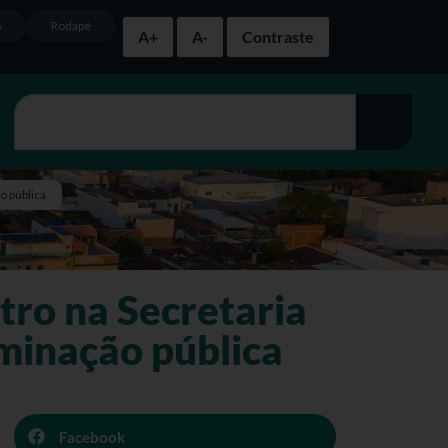
o
Rodapé
A+
A-
Contraste
o pública
tro na Secretaria
uminação pública
Facebook