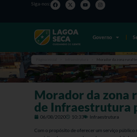
Siga-nos:
Governo
S
Página inicial
>
Infraestrutura
>
Morador da zona rural te
Morador da zona ru
de Infraestrutura 
06/08/2020
10:33
Infraestrutura
Com o propósito de oferecer um serviço público ma