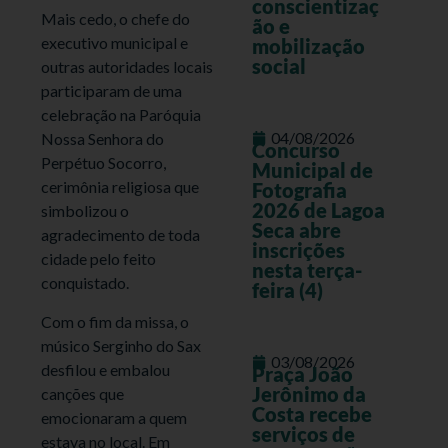
conscientizaç
Mais cedo, o chefe do
ão e
executivo municipal e
mobilização
social
outras autoridades locais
participaram de uma
celebração na Paróquia
04/08/2026
Nossa Senhora do
Concurso
Perpétuo Socorro,
Municipal de
cerimônia religiosa que
Fotografia
2026 de Lagoa
simbolizou o
Seca abre
agradecimento de toda
inscrições
cidade pelo feito
nesta terça-
conquistado.
feira (4)
Com o fim da missa, o
músico Serginho do Sax
03/08/2026
desfilou e embalou
Praça João
Jerônimo da
canções que
Costa recebe
emocionaram a quem
serviços de
estava no local. Em