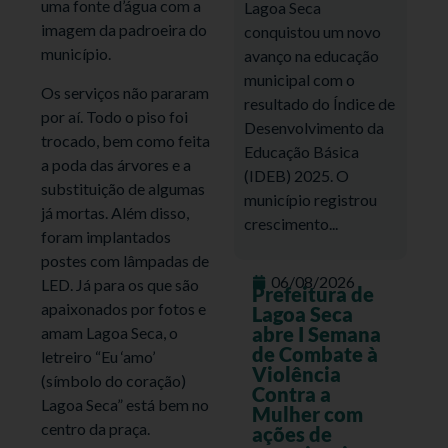
uma fonte d’água com a
Lagoa Seca
imagem da padroeira do
conquistou um novo
município.
avanço na educação
municipal com o
Os serviços não pararam
resultado do Índice de
por aí. Todo o piso foi
Desenvolvimento da
trocado, bem como feita
Educação Básica
a poda das árvores e a
(IDEB) 2025. O
substituição de algumas
município registrou
já mortas. Além disso,
crescimento...
foram implantados
postes com lâmpadas de
06/08/2026
LED. Já para os que são
Prefeitura de
apaixonados por fotos e
Lagoa Seca
abre I Semana
amam Lagoa Seca, o
de Combate à
letreiro “Eu ‘amo’
Violência
(símbolo do coração)
Contra a
Lagoa Seca” está bem no
Mulher com
centro da praça.
ações de