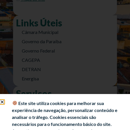
Links Úteis
Câmara Municipal
Governo da Paraíba
Governo Federal
CAGEPA
DETRAN
Energisa
Serviços
Nota Fiscal Eletrônica
Este site utiliza cookies para melhorar sua
experiência de navegação, personalizar conteúdo e
e-SIC (Acesso a Informação)
analisar o tráfego. Cookies essenciais são
Transparência Fiscal
necessários para o funcionamento básico do site.