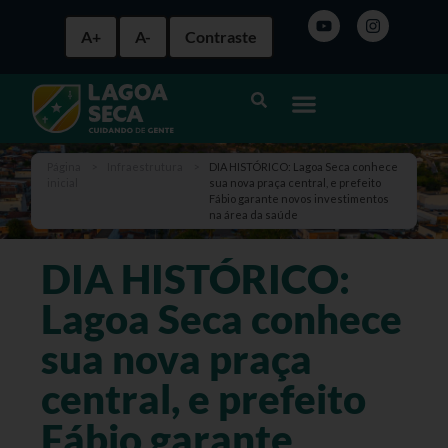
A+
A-
Contraste
Página
>
Infraestrutura
>
DIA HISTÓRICO: Lagoa Seca conhece
inicial
sua nova praça central, e prefeito
Fábio garante novos investimentos
na área da saúde
DIA HISTÓRICO:
Lagoa Seca conhece
sua nova praça
central, e prefeito
Fábio garante