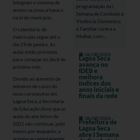
integram o sistema de
programação da I
ensino na zona urbana e
Semana de Combate à
rural do município.
Violência Doméstica
e Familiar contra a
O calendário de
Mulher, com...
matrículas segue até o
dia 29 de janeiro. As
aulas estão previstas
06/08/2026
Lagoa Seca
para começar no dia 8 do
avança no
próximo mês.
IDEB e
melhora
Devido ao aumento de
índices dos
números de casos do
anos iniciais e
novo coronavírus em
finais da rede
Lagoa Seca, a Secretaria
de Educação disse que as
aulas do ano letivo de
06/08/2026
Prefeitura de
2021 vão continuar, pelo
Lagoa Seca
menos por enquanto, a
abre I Semana
acontecer remotamente.