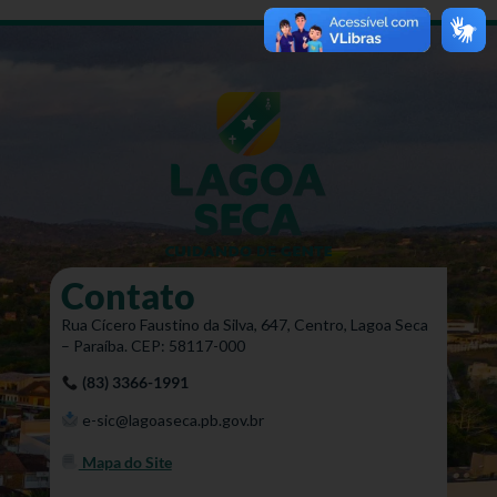
Contato
Rua Cícero Faustino da Silva, 647, Centro, Lagoa Seca
– Paraíba. CEP: 58117-000
(83) 3366-1991
e-sic@lagoaseca.pb.gov.br
Mapa do Site