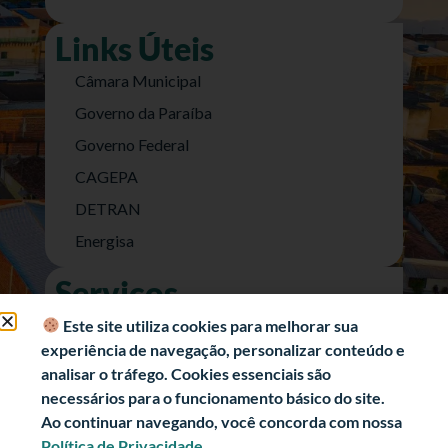
Links Úteis
Câmara Municipal
Governo da Paraíba
Governo Federal
CAGEPA
DETRAN
Energisa
Serviços
Nota Fiscal Eletrônica
Este site utiliza cookies para melhorar sua
experiência de navegação, personalizar conteúdo e
e-SIC (Acesso a Informação)
analisar o tráfego. Cookies essenciais são
Transparência Fiscal
necessários para o funcionamento básico do site.
História
Ao continuar navegando, você concorda com nossa
Política de Privacidade.