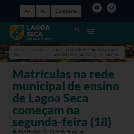
A+
A-
Contraste
Página
>
Notícias
>
Matrículas na rede municipal de ensino de
inicial
Lagoa Seca começam na segunda-feira (18)
Matrículas na rede
municipal de ensino
de Lagoa Seca
começam na
segunda-feira (18)
15/01/2021
14:34
Notícias