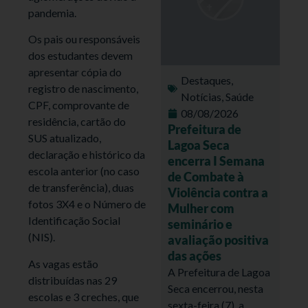
pandemia.
Os pais ou responsáveis
dos estudantes devem
apresentar cópia do
Destaques
,
registro de nascimento,
Notícias
,
Saúde
CPF, comprovante de
08/08/2026
residência, cartão do
Prefeitura de
SUS atualizado,
Lagoa Seca
declaração e histórico da
encerra I Semana
escola anterior (no caso
de Combate à
de transferência), duas
Violência contra a
fotos 3X4 e o Número de
Mulher com
Identificação Social
seminário e
(NIS).
avaliação positiva
das ações
As vagas estão
A Prefeitura de Lagoa
distribuídas nas 29
Seca encerrou, nesta
escolas e 3 creches, que
sexta-feira (7), a