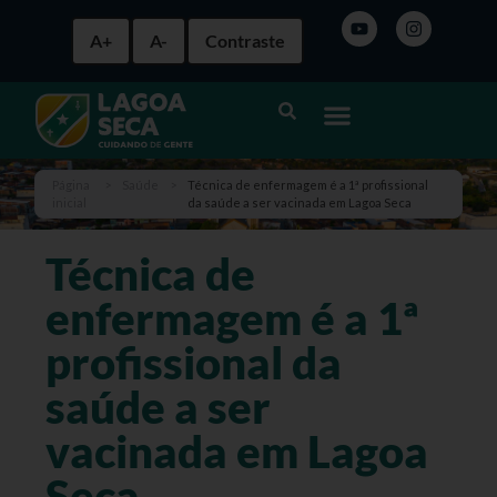
A+
A-
Contraste
Página
>
Saúde
>
Técnica de enfermagem é a 1ª profissional
inicial
da saúde a ser vacinada em Lagoa Seca
Técnica de
enfermagem é a 1ª
profissional da
saúde a ser
vacinada em Lagoa
Seca