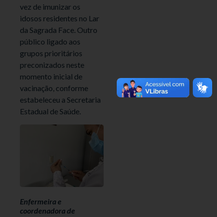
vez de imunizar os
idosos residentes no Lar
da Sagrada Face. Outro
público ligado aos
grupos prioritários
preconizados neste
momento inicial de
vacinação, conforme
estabeleceu a Secretaria
Estadual de Saúde.
Enfermeira e
coordenadora de