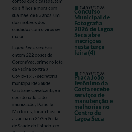
contou que é casada, tem
04/08/2026
dois filhos e mora com
Concurso
sua mãe, de 83 anos, um
Municipal de
dos motivos dos
Fotografia
2026 de Lagoa
cuidados com o vírus ser
Seca abre
maior.
inscrições
nesta terça-
Lagoa Seca recebeu
feira (4)
ontem 222 doses da
CoronaVac, primeiro lote
da vacina contra a
03/08/2026
Covid-19. A secretária
Praça João
Jerônimo da
municipal de Saúde,
Costa recebe
Cristiane Cavalcanti, e a
serviços de
coordenadora de
manutenção e
imunização, Danielle
melhorias no
Medeiros, foram buscar
Centro de
Lagoa Seca
a vacina na 3ª Gerência
de Saúde do Estado, em