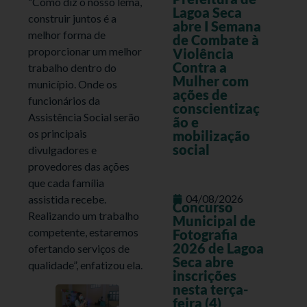
“Como diz o nosso lema,
Lagoa Seca
construir juntos é a
abre I Semana
melhor forma de
de Combate à
proporcionar um melhor
Violência
Contra a
trabalho dentro do
Mulher com
município. Onde os
ações de
funcionários da
conscientizaç
Assistência Social serão
ão e
os principais
mobilização
social
divulgadores e
provedores das ações
que cada família
04/08/2026
assistida recebe.
Concurso
Realizando um trabalho
Municipal de
competente, estaremos
Fotografia
2026 de Lagoa
ofertando serviços de
Seca abre
qualidade”, enfatizou ela.
inscrições
nesta terça-
feira (4)