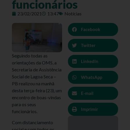
funcionários
23/02/2021
13:47
Notícias
Facebook
Twitter
Seguindo todas as
LinkedIn
orientações da OMS, a
Secretaria de Assistência
Social de Lagoa Seca –
WhatsApp
PB realizou na manhã
desta terça-feira (23), um
E-mail
encontro de boas-vindas
para os seus
Imprimir
funcionários.
Com distanciamento
social e com todos os