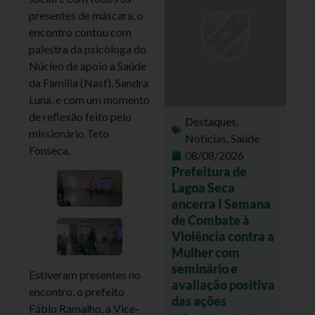
presentes de máscara, o
encontro contou com
palestra da psicóloga do
Núcleo de apoio a Saúde
da Família (Nasf), Sandra
Luna, e com um momento
de reflexão feito pelo
Destaques
,
missionário Teto
Notícias
,
Saúde
Fonseca.
08/08/2026
Prefeitura de
Lagoa Seca
encerra I Semana
de Combate à
Violência contra a
Mulher com
seminário e
Estiveram presentes no
avaliação positiva
encontro, o prefeito
das ações
Fábio Ramalho, a Vice-