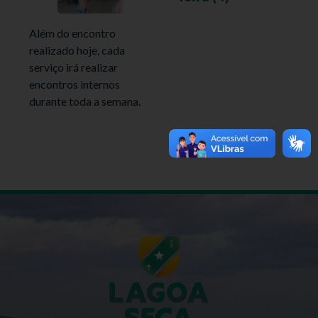
Além do encontro
realizado hoje, cada
serviço irá realizar
encontros internos
durante toda a semana.