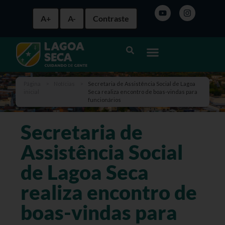
A+
A-
Contraste
Página
>
Notícias
>
Secretaria de Assistência Social de Lagoa
inicial
Seca realiza encontro de boas-vindas para
funcionários
Secretaria de
Assistência Social
de Lagoa Seca
realiza encontro de
boas-vindas para