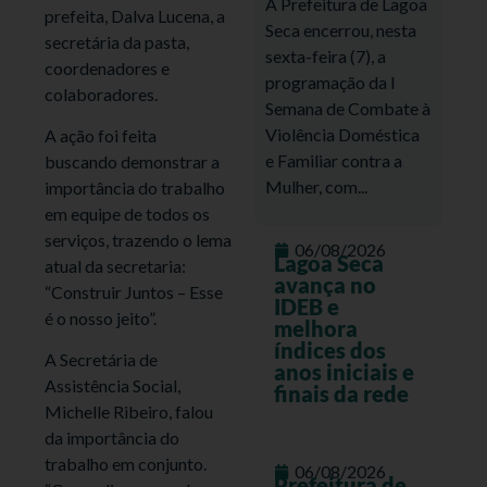
A Prefeitura de Lagoa
prefeita, Dalva Lucena, a
Seca encerrou, nesta
secretária da pasta,
sexta-feira (7), a
coordenadores e
programação da I
colaboradores.
Semana de Combate à
Violência Doméstica
A ação foi feita
e Familiar contra a
buscando demonstrar a
Mulher, com...
importância do trabalho
em equipe de todos os
serviços, trazendo o lema
06/08/2026
Lagoa Seca
atual da secretaria:
avança no
“Construir Juntos – Esse
IDEB e
é o nosso jeito”.
melhora
índices dos
A Secretária de
anos iniciais e
Assistência Social,
finais da rede
Michelle Ribeiro, falou
da importância do
trabalho em conjunto.
06/08/2026
Prefeitura de