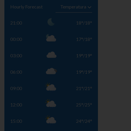
Hourly Forecast
21:00
18
°
/
18
°
00:00
17
°
/
18
°
03:00
19
°
/
19
°
06:00
19
°
/
19
°
09:00
21
°
/
21
°
12:00
25
°
/
25
°
15:00
24
°
/
24
°