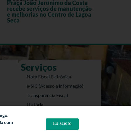
Praça João Jerônimo da Costa
recebe serviços de manutenção
e melhorias no Centro de Lagoa
Seca
Serviços
Nota Fiscal Eletrônica
e-SIC (Acesso a Informação)
Transparência Fiscal
História
Informações Turísticas
fego.
rda com
Eu aceito
Politica de Privacidade