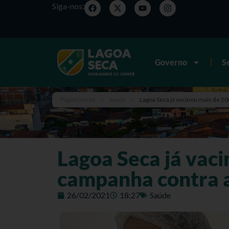
Siga-nos:
Governo
S
Página inicial
>
Saúde
>
Lagoa Seca já vacinou mais de 50
Lagoa Seca já vaci
campanha contra 
26/02/2021
18:27
Saúde