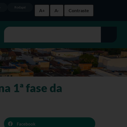
o
Rodapé
A+
A-
Contraste
na 1ª fase da
Facebook