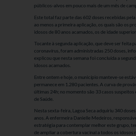
públicos-alvos em pouco mais de um mês de camp
Este total faz parte das 602 doses recebidas pela
ao menos a primeira aplicação, os quais são os pr
idosos de 80 anos acamados, os de idade superior 
Tocante à segunda aplicação, que deve ser feita 
coronavírus, foram administradas 250 doses, inf
explicou que nesta semana foi concluída a segunda
idosos acamados.
Entre ontem e hoje, o município manteve-se está
permanece em 1.280 pacientes. A curva de prováv
últimas 24h; no momento são 33 casos suspeitos
de Saúde.
Nesta sexta-feira, Lagoa Seca adquiriu 340 doses 
anos. A enfermeira Danielle Medeiros, responsáv
estratégia para contemplar melhor este grupo, te
de ampliar a cobertura vacinal a todos os idosos n