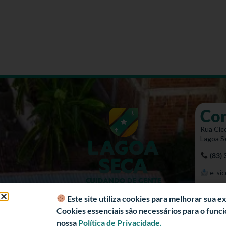
Co
Rua Cíce
Lagoa S
(83)
e-sic
Mapa 
Este site utiliza cookies para melhorar sua 
Cookies essenciais são necessários para o fun
nossa
Política de Privacidade.