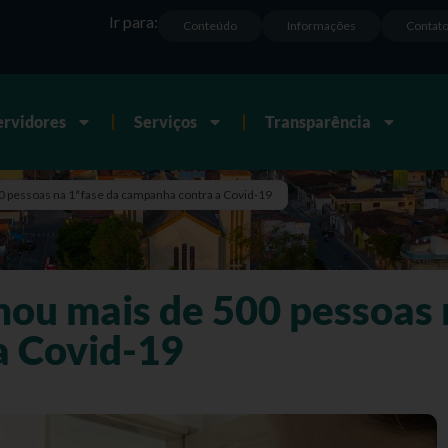
Ir para:
Conteúdo
Informações
Contat
ervidores
Serviços
Transparência
0 pessoas na 1ª fase da campanha contra a Covid-19
nou mais de 500 pessoas 
a Covid-19