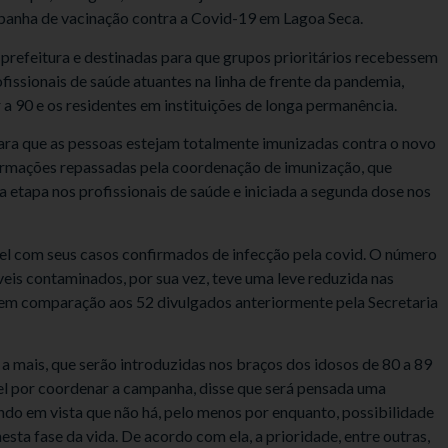
anha de vacinação contra a Covid-19 em Lagoa Seca.
 prefeitura e destinadas para que grupos prioritários recebessem
ofissionais de saúde atuantes na linha de frente da pandemia,
a 90 e os residentes em instituições de longa permanência.
para que as pessoas estejam totalmente imunizadas contra o novo
ormações repassadas pela coordenação de imunização, que
 etapa nos profissionais de saúde e iniciada a segunda dose nos
vel com seus casos confirmados de infecção pela covid. O número
eis contaminados, por sua vez, teve uma leve reduzida nas
 em comparação aos 52 divulgados anteriormente pela Secretaria
a mais, que serão introduzidas nos braços dos idosos de 80 a 89
el por coordenar a campanha, disse que será pensada uma
ndo em vista que não há, pelo menos por enquanto, possibilidade
esta fase da vida. De acordo com ela, a prioridade, entre outras,