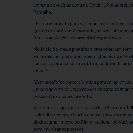
compra de vacinas contra a Covid-19. A aderência
Ramalho.
Um planejamento para saber ao certo os investim
gestão de Fábio será montado, mas ele afirmou que
futuras aquisições e competições por doses.
No início do mês, a prefeitura preencheu um form
em firmar, no qual o documento chamava de “Proto
consórcio público para a obtenção de medicamen
cidade.
“
Essa adesão [ao consórcio] não é para comprar vacin
jurídico no caso da União não dar de conta de imuni
processo
”, explicou o prefeito.
Vale lembrar que, no mês passado, o Supremo Tri
e viabilizarem a vacinação contra o novo coronav
de descumprimento do Plano Nacional de Vacinaçã
para imunizar as pessoas.