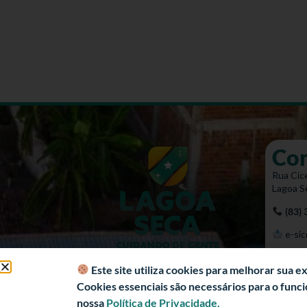
Co
Rua Cíce
Lagoa S
(83)
e-sic
Mapa 
Este site utiliza cookies para melhorar sua 
Cookies essenciais são necessários para o fun
nossa
Política de Privacidade.