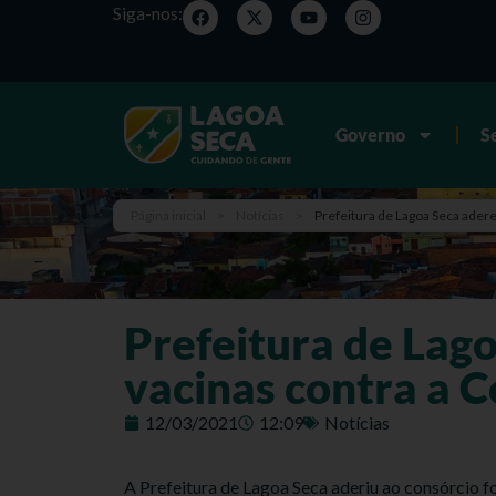
Siga-nos:
Governo
S
Página inicial
>
Notícias
>
Prefeitura de Lagoa Seca adere
Prefeitura de Lag
vacinas contra a 
12/03/2021
12:09
Notícias
A Prefeitura de Lagoa Seca aderiu ao consórcio f