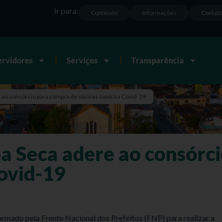
Ir para:
Conteúdo
Informações
Contat
ervidores
Serviços
Transparência
 ao consórcio para compra de vacinas contra a Covid-19
oa Seca adere ao consórc
Covid-19
ormado pela Frente Nacional dos Prefeitos (FNP) para realizar a