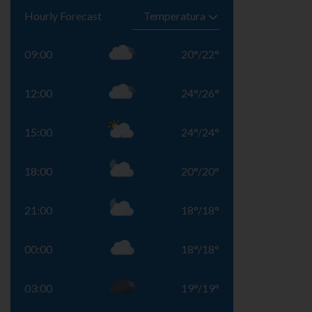
Hourly Forecast
09:00
20
°
/
22
°
12:00
24
°
/
26
°
15:00
24
°
/
24
°
18:00
20
°
/
20
°
21:00
18
°
/
18
°
00:00
18
°
/
18
°
03:00
19
°
/
19
°