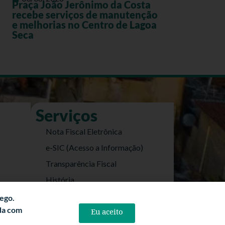
Praça João Jerônimo da Costa
recebe serviços de manutenção
e melhorias no Centro de Lagoa
Seca
Serviços
Nota Fiscal Eletrônica
e-SIC (Acesso a Informação)
Transparência Fiscal
História
Informações Turísticas
fego.
rda com
Eu aceito
Politica de Privacidade