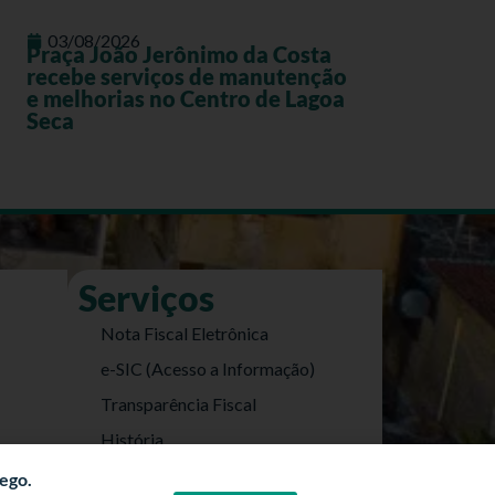
03/08/2026
Praça João Jerônimo da Costa
recebe serviços de manutenção
e melhorias no Centro de Lagoa
Seca
Serviços
Nota Fiscal Eletrônica
e-SIC (Acesso a Informação)
Transparência Fiscal
História
Informações Turísticas
fego.