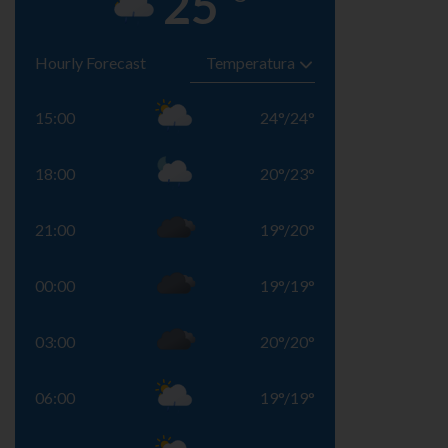
25
Hourly Forecast
15:00
24
°
/
24
°
18:00
20
°
/
23
°
21:00
19
°
/
20
°
00:00
19
°
/
19
°
03:00
20
°
/
20
°
06:00
19
°
/
19
°