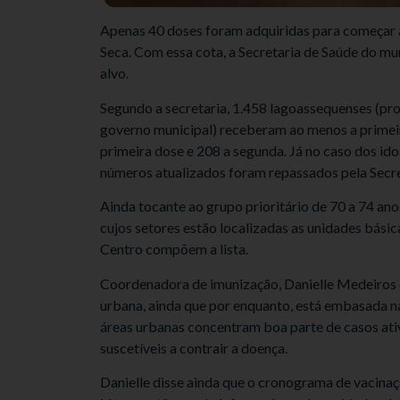
Apenas 40 doses foram adquiridas para começar a
Seca. Com essa cota, a Secretaria de Saúde do m
alvo.
Segundo a secretaria, 1.458 lagoassequenses (prof
governo municipal) receberam ao menos a primeir
primeira dose e 208 a segunda. Já no caso dos id
números atualizados foram repassados pela Secret
Ainda tocante ao grupo prioritário de 70 a 74 anos
cujos setores estão localizadas as unidades básic
Centro compõem a lista.
Coordenadora de imunização, Danielle Medeiros ex
urbana, ainda que por enquanto, está embasada n
áreas urbanas concentram boa parte de casos ati
suscetíveis a contrair a doença.
Danielle disse ainda que o cronograma de vacinaçã