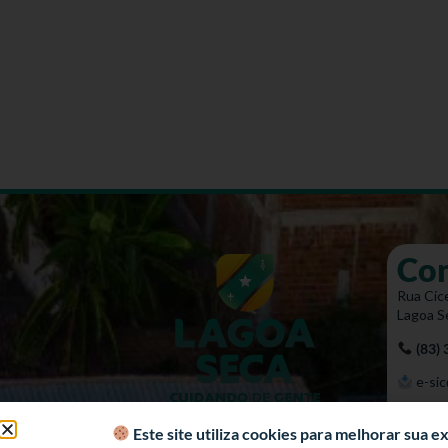
Co
Rua Cíce
Lagoa S
(83)
e-sic
Mapa 
Este site utiliza cookies para melhorar sua 