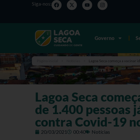
Siga-nos:
Governo
S
Página inicial
>
Notícias
>
Lagoa Seca começa a vacinar i
Lagoa Seca começa 
de 1.400 pessoas 
contra Covid-19 n
20/03/2021
00:40
Notícias