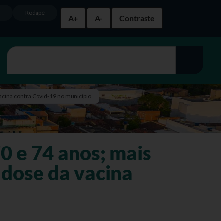
o
Rodapé
A+
A-
Contraste
acina contra Covid-19 no município
0 e 74 anos; mais
 dose da vacina