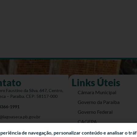
ntato
Links Úteis
ro Faustino da Silva, 647, Centro,
Câmara Municipal
eca – Paraíba. CEP: 58117-000
Governo da Paraíba
 3366-1991
Governo Federal
@lagoaseca.pb.gov.br
CAGEPA
do Site
DETRAN
experiência de navegação, personalizar conteúdo e analisar o trá