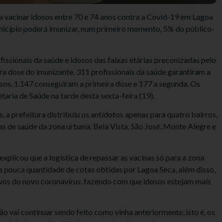
 vacinar idosos entre 70 e 74 anos contra a Covid-19 em Lagoa
unicípio poderá imunizar, num primeiro momento, 5% do público-
issionais da saúde e idosos das faixas etárias preconizadas pelo
a dose do imunizante. 311 profissionais da saúde garantiram a
osos, 1.147 conseguiram a primeira dose e 177 a segunda. Os
aria de Saúde na tarde desta sexta-feira (19).
, a prefeitura distribuiu os antídotos apenas para quatro bairros,
as de saúde da zona urbana. Bela Vista, São José, Monte Alegre e
plicou que a logística de repassar as vacinas só para a zona
a pouca quantidade de cotas obtidas por Lagoa Seca, além disso,
vos do novo coronavírus, fazendo com que idosos estejam mais
o vai continuar sendo feito como vinha anteriormente, isto é, os