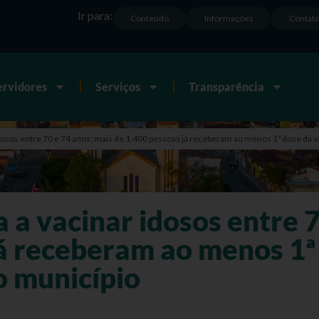
Ir para:
Conteúdo
Informações
Contat
ervidores
Serviços
Transparência
dosos entre 70 e 74 anos; mais de 1.400 pessoas já receberam ao menos 1ª dose da v
a vacinar idosos entre 7
já receberam ao menos 1ª
o município