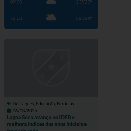
09:00
23
°
/
23
°
12:00
26
°
/
26
°
Destaques
,
Educação
,
Notícias
06/08/2026
Lagoa Seca avança no IDEB e
melhora índices dos anos iniciais e
finais da rede