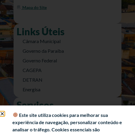
Mapa do Site
Links Úteis
Câmara Municipal
Governo da Paraíba
Governo Federal
CAGEPA
DETRAN
Energisa
Serviços
Nota Fiscal Eletrônica
Este site utiliza cookies para melhorar sua
experiência de navegação, personalizar conteúdo e
e-SIC (Acesso a Informação)
analisar o tráfego. Cookies essenciais são
Transparência Fiscal