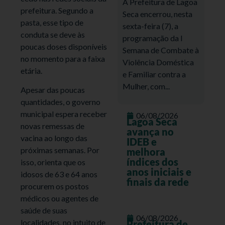
A Prefeitura de Lagoa
prefeitura. Segundo a
Seca encerrou, nesta
pasta, esse tipo de
sexta-feira (7), a
conduta se deve às
programação da I
poucas doses disponíveis
Semana de Combate à
no momento para a faixa
Violência Doméstica
etária.
e Familiar contra a
Mulher, com...
Apesar das poucas
quantidades, o governo
municipal espera receber
06/08/2026
Lagoa Seca
novas remessas de
avança no
vacina ao longo das
IDEB e
próximas semanas. Por
melhora
índices dos
isso, orienta que os
anos iniciais e
idosos de 63 e 64 anos
finais da rede
procurem os postos
médicos ou agentes de
saúde de suas
06/08/2026
localidades, no intuito de
Prefeitura de