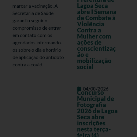
Lagoa Seca
marcar a vacinação. A
abre I Semana
Secretaria de Saúde
de Combate à
garantiu seguir o
Violência
compromisso de entrar
Contra a
em contato com os
Mulher com
ações de
agendados informando-
conscientizaç
os sobre o dia e horário
ão e
de aplicação do antídoto
mobilização
contra a covid.
social
04/08/2026
Concurso
Municipal de
Fotografia
2026 de Lagoa
Seca abre
inscrições
nesta terça-
feira (4)