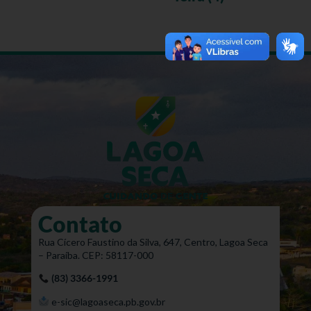
Contato
Rua Cícero Faustino da Silva, 647, Centro, Lagoa Seca
– Paraíba. CEP: 58117-000
(83) 3366-1991
e-sic@lagoaseca.pb.gov.br