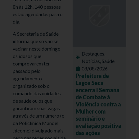
8h às 12h. 140 pessoas
estão agendadas para o
dia.
A Secretaria de Saúde
informa que só vão se
vacinar neste domingo
Destaques
,
os idosos que
Notícias
,
Saúde
comprovarem ter
08/08/2026
passado pelo
Prefeitura de
agendamento
Lagoa Seca
organizado sob o
encerra I Semana
comando das unidades
de Combate à
de saúde ou os que
Violência contra a
garantiram suas vagas
Mulher com
através de um número (o
seminário e
da Policlínica Manoel
avaliação positiva
Jácome) divulgado mais
das ações
cedo nas redes sociais da