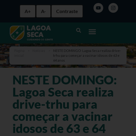
A+
A-
Contraste
Página
>
Notícias
>
NESTE DOMINGO: Lagoa Seca realiza drive-
inicial
trhu para começar a vacinar idosos de 63 e
64 anos
NESTE DOMINGO:
Lagoa Seca realiza
drive-trhu para
começar a vacinar
idosos de 63 e 64