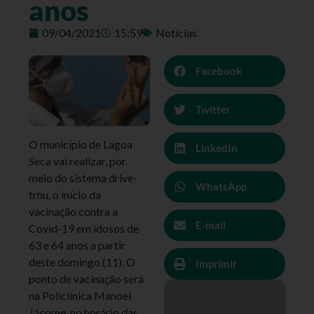
anos
09/04/2021
15:59
Notícias
Facebook
Twitter
O município de Lagoa
LinkedIn
Seca vai realizar, por
meio do sistema drive-
WhatsApp
trhu, o início da
vacinação contra a
E-mail
Covid-19 em idosos de
63 e 64 anos a partir
deste domingo (11). O
Imprimir
ponto de vacinação será
na Policlínica Manoel
Jácome, no horário das