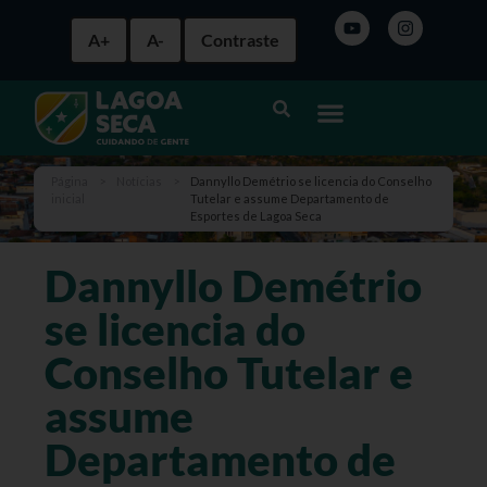
A+
A-
Contraste
Página
>
Notícias
>
Dannyllo Demétrio se licencia do Conselho
inicial
Tutelar e assume Departamento de
Esportes de Lagoa Seca
Dannyllo Demétrio
se licencia do
Conselho Tutelar e
assume
Departamento de