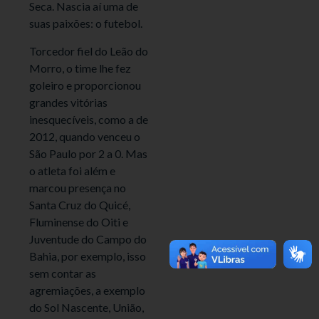
Seca. Nascia aí uma de
suas paixões: o futebol.
Torcedor fiel do Leão do
Morro, o time lhe fez
goleiro e proporcionou
grandes vitórias
inesquecíveis, como a de
2012, quando venceu o
São Paulo por 2 a 0. Mas
o atleta foi além e
marcou presença no
Santa Cruz do Quicé,
Fluminense do Oiti e
Juventude do Campo do
Bahia, por exemplo, isso
sem contar as
agremiações, a exemplo
do Sol Nascente, União,