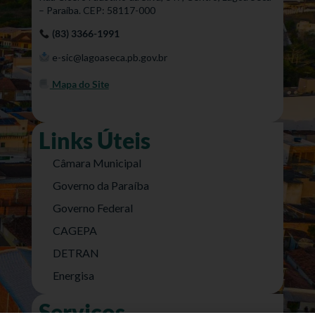
– Paraíba. CEP: 58117-000
(83) 3366-1991
e-sic@lagoaseca.pb.gov.br
Mapa do Site
Links Úteis
Câmara Municipal
Governo da Paraíba
Governo Federal
CAGEPA
DETRAN
Energisa
Serviços