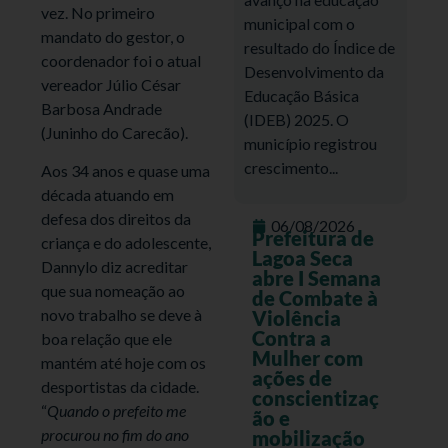
vez. No primeiro
municipal com o
mandato do gestor, o
resultado do Índice de
coordenador foi o atual
Desenvolvimento da
vereador Júlio César
Educação Básica
Barbosa Andrade
(IDEB) 2025. O
(Juninho do Carecão).
município registrou
crescimento...
Aos 34 anos e quase uma
década atuando em
defesa dos direitos da
06/08/2026
Prefeitura de
criança e do adolescente,
Lagoa Seca
Dannylo diz acreditar
abre I Semana
que sua nomeação ao
de Combate à
novo trabalho se deve à
Violência
Contra a
boa relação que ele
Mulher com
mantém até hoje com os
ações de
desportistas da cidade.
conscientizaç
“
Quando o prefeito me
ão e
procurou no fim do ano
mobilização