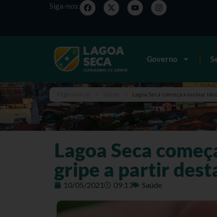
Siga-nos:
Governo
S
Página inicial
>
Saúde
>
Lagoa Seca começa a vacinar idoso
Lagoa Seca começa 
gripe a partir dest
10/05/2021
09:13
Saúde