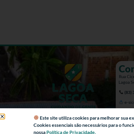
Co
Rua Cíce
Lagoa S
(83)
e-sic
Mapa 
Este site utiliza cookies para melhorar sua 
Cookies essenciais são necessários para o fun
nossa
Política de Privacidade.