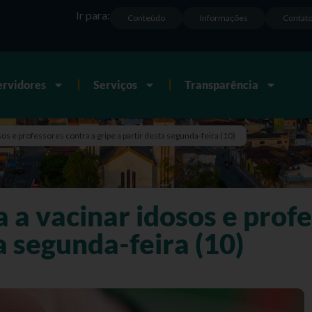
Ir para:
Conteúdo
Informações
Contat
ervidores
Serviços
Transparência
s e professores contra a gripe a partir desta segunda-feira (10)
a vacinar idosos e profe
a segunda-feira (10)