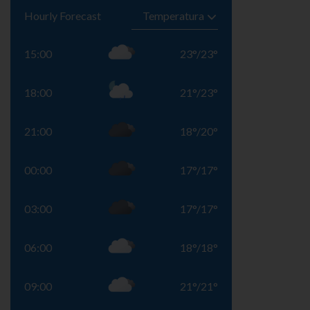
Hourly Forecast
15:00
23
°
/
23
°
18:00
21
°
/
23
°
21:00
18
°
/
20
°
00:00
17
°
/
17
°
03:00
17
°
/
17
°
06:00
18
°
/
18
°
09:00
21
°
/
21
°