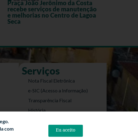
Praça João Jerônimo da Costa
recebe serviços de manutenção
e melhorias no Centro de Lagoa
Seca
Serviços
Nota Fiscal Eletrônica
e-SIC (Acesso a Informação)
Transparência Fiscal
História
Informações Turísticas
fego.
rda com
Eu aceito
Politica de Privacidade