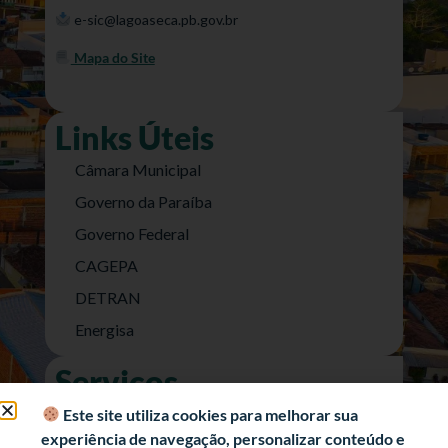
e-sic@lagoaseca.pb.gov.br
Mapa do Site
Links Úteis
Câmara Municipal
Governo da Paraíba
Governo Federal
CAGEPA
DETRAN
Energisa
Serviços
Nota Fiscal Eletrônica
Este site utiliza cookies para melhorar sua
experiência de navegação, personalizar conteúdo e
e-SIC (Acesso a Informação)