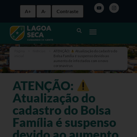
A+
A-
Contraste
Página
>
Notícias
>
ATENÇÃO:
Atualização do cadastro do
inicial
Bolsa Família é suspenso devido ao
aumento de infectados com o novo
coronavírus
ATENÇÃO:
Atualização do
cadastro do Bolsa
Família é suspenso
devido ao aumento