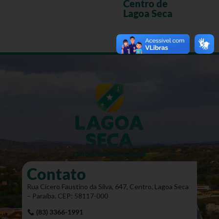
Centro de
Lagoa Seca
Contato
Rua Cícero Faustino da Silva, 647, Centro, Lagoa Seca
– Paraíba. CEP: 58117-000
(83) 3366-1991