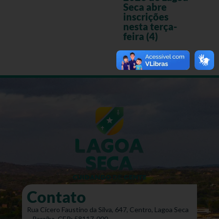
Seca abre
inscrições
nesta terça-
feira (4)
Contato
Rua Cícero Faustino da Silva, 647, Centro, Lagoa Seca
– Paraíba. CEP: 58117-000