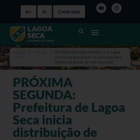
A+
A-
Contraste
Página
>
Notícias
>
PRÓXIMA SEGUNDA: Prefeitura de Lagoa
inicial
Seca inicia distribuição de alimentos para
famílias de alunos da rede municipal
PRÓXIMA
SEGUNDA:
Prefeitura de Lagoa
Seca inicia
distribuição de