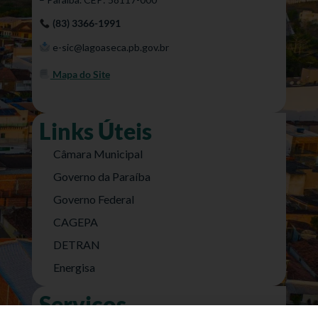
(83) 3366-1991
e-sic@lagoaseca.pb.gov.br
Mapa do Site
Links Úteis
Câmara Municipal
Governo da Paraíba
Governo Federal
CAGEPA
DETRAN
Energisa
Serviços