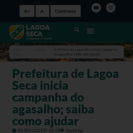
A+
A-
Contraste
Página
>
Notícias
>
Prefeitura de Lagoa Seca inicia campanha
inicial
do agasalho; saiba como ajudar
Prefeitura de Lagoa
Seca inicia
campanha do
agasalho; saiba
como ajudar
01/07/2021
12:58
Notícias