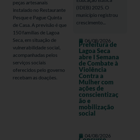
peças artesanais
(IDEB) 2025. O
instalado no Restaurante
município registrou
Pesque e Pague Quinta
crescimento...
de Casa. A previsão é que
150 famílias de Lagoa
Seca, em situação de
06/08/2026
Prefeitura de
vulnerabilidade social,
Lagoa Seca
acompanhadas pelos
abre I Semana
serviços sociais
de Combate à
Violência
oferecidos pelo governo
Contra a
recebam as doações.
Mulher com
ações de
conscientizaç
ão e
mobilização
social
04/08/2026
Concurso