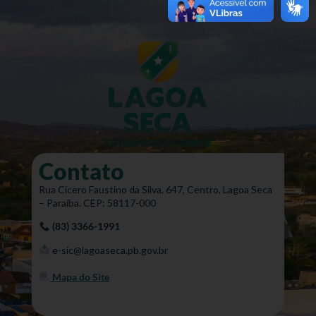
Contato
Rua Cícero Faustino da Silva, 647, Centro, Lagoa Seca
– Paraíba. CEP: 58117-000
(83) 3366-1991
e-sic@lagoaseca.pb.gov.br
Mapa do Site