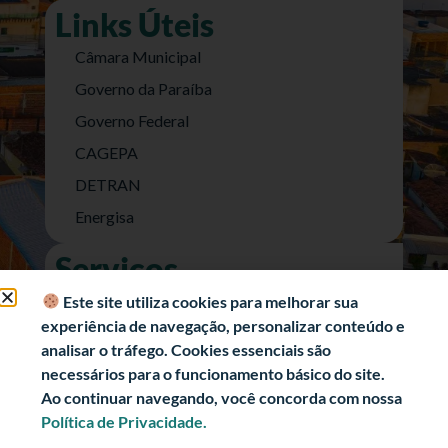
Links Úteis
Câmara Municipal
Governo da Paraíba
Governo Federal
CAGEPA
DETRAN
Energisa
Serviços
Nota Fiscal Eletrônica
Este site utiliza cookies para melhorar sua
experiência de navegação, personalizar conteúdo e
e-SIC (Acesso a Informação)
analisar o tráfego. Cookies essenciais são
Transparência Fiscal
necessários para o funcionamento básico do site.
História
Ao continuar navegando, você concorda com nossa
Política de Privacidade.
Informações Turísticas