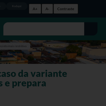
o
Rodapé
A+
A-
Contraste
creto mais restritivo
caso da variante
s e prepara