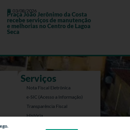
03/08/2026
Praça João Jerônimo da Costa
recebe serviços de manutenção
e melhorias no Centro de Lagoa
Seca
Serviços
Nota Fiscal Eletrônica
e-SIC (Acesso a Informação)
Transparência Fiscal
História
Informações Turísticas
fego.