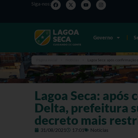
Siga-nos:
Governo
S
Página inicial
>
Notícias
>
Lagoa Seca: após confirmação d
Lagoa Seca: após 
Delta, prefeitura 
decreto mais restr
31/08/2021
17:01
Notícias