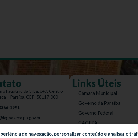
ntato
Links Úteis
ro Faustino da Silva, 647, Centro,
Câmara Municipal
eca – Paraíba. CEP: 58117-000
Governo da Paraíba
 3366-1991
Governo Federal
@lagoaseca.pb.gov.br
CAGEPA
do Site
DETRAN
experiência de navegação, personalizar conteúdo e analisar o trá