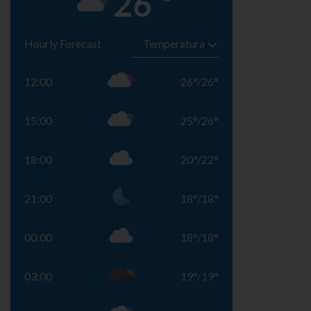
26
Hourly Forecast
12:00
26
°
/
26
°
15:00
25
°
/
26
°
18:00
20
°
/
22
°
21:00
18
°
/
18
°
00:00
18
°
/
18
°
03:00
19
°
/
19
°