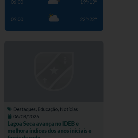
06:00
19
°
/
19
°
09:00
22
°
/
22
°
Destaques
,
Educação
,
Notícias
06/08/2026
Lagoa Seca avança no IDEB e
melhora índices dos anos iniciais e
finais da rede