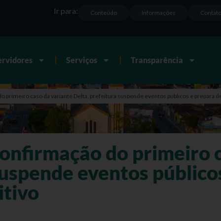
Ir para:
Conteúdo
Informações
Contat
ervidores
Serviços
Transparência
o primeiro caso da variante Delta, prefeitura suspende eventos públicos e prepara de
confirmação do primeiro 
suspende eventos público
itivo