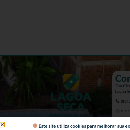
Co
Rua Cíce
Lagoa S
(83)
e-sic
Mapa 
Este site utiliza cookies para melhorar sua 