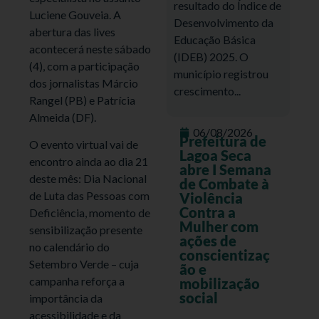
resultado do Índice de
Luciene Gouveia. A
Desenvolvimento da
abertura das lives
Educação Básica
acontecerá neste sábado
(IDEB) 2025. O
(4), com a participação
município registrou
dos jornalistas Márcio
crescimento...
Rangel (PB) e Patrícia
Almeida (DF).
06/08/2026
Prefeitura de
O evento virtual vai de
Lagoa Seca
encontro ainda ao dia 21
abre I Semana
deste mês: Dia Nacional
de Combate à
de Luta das Pessoas com
Violência
Contra a
Deficiência, momento de
Mulher com
sensibilização presente
ações de
no calendário do
conscientizaç
Setembro Verde – cuja
ão e
campanha reforça a
mobilização
social
importância da
acessibilidade e da