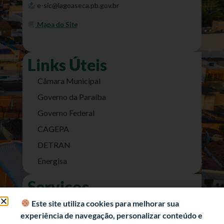
e-sic@lagoaseca.pb.gov.br
Mapa do Site
Links Úteis
Câmara Municipal
Governo da Paraíba
Governo Federal
CAGEPA
DETRAN
Energisa
Serviços
Nota Fiscal Eletrônica
Este site utiliza cookies para melhorar sua
experiência de navegação, personalizar conteúdo e
e-SIC (Acesso a Informação)