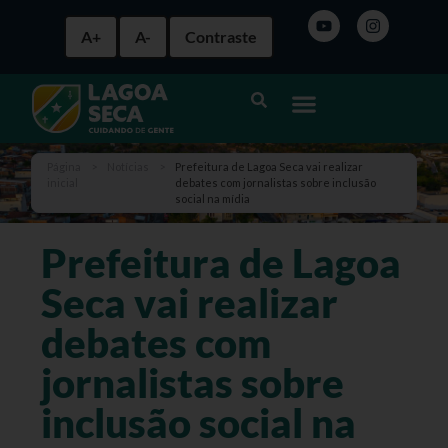
A+
A-
Contraste
Página
>
Notícias
>
Prefeitura de Lagoa Seca vai realizar
inicial
debates com jornalistas sobre inclusão
social na mídia
Prefeitura de Lagoa
Seca vai realizar
debates com
jornalistas sobre
inclusão social na