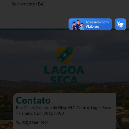
Sacramento (Ba)
Contato
Rua Cícero Faustino da Silva, 647, Centro, Lagoa Seca
– Paraíba. CEP: 58117-000
(83) 3366-1991