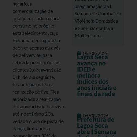
horário, a
programação da I
comercialização de
Semana de Combate à
qualquer produto para
Violência Doméstica
consumo no próprio
e Familiar contra a
estabelecimento, cujo
Mulher, com...
funcionamento poderá
ocorrer apenas através
06/08/2026
de delivery ou para
Lagoa Seca
avança no
retirada pelos próprios
IDEB e
clientes (takeaway) até
melhora
01h, do dia seguinte,
índices dos
ficando permitida a
anos iniciais e
realização de live. Fica
finais da rede
autorizada a realização
de show artístico ao vivo
até, no máximo 23h,
06/08/2026
Prefeitura de
vedado o uso de pista de
Lagoa Seca
dança, limitando a
abre I Semana
ocupação em 30% da