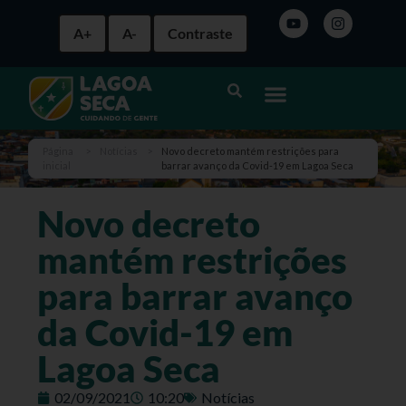
A+
A-
Contraste
Página
>
Notícias
>
Novo decreto mantém restrições para
inicial
barrar avanço da Covid-19 em Lagoa Seca
Novo decreto
mantém restrições
para barrar avanço
da Covid-19 em
Lagoa Seca
02/09/2021
10:20
Notícias