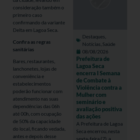
consideração também o
primeiro caso
confirmando da variante
Delta em Lagoa Seca.
Destaques
,
Confira as regras
Notícias
,
Saúde
sanitárias
08/08/2026
Prefeitura de
Bares, restaurantes,
Lagoa Seca
lanchonetes, lojas de
encerra I Semana
conveniência e
de Combate à
estabelecimentos
Violência contra a
poderão funcionar com
Mulher com
atendimento nas suas
seminário e
dependências das 06h
avaliação positiva
até 00h, com ocupação
das ações
de 50% da capacidade
A Prefeitura de Lagoa
do local, ficando vedada,
Seca encerrou, nesta
antes e depois desse
sexta-feira (7), a