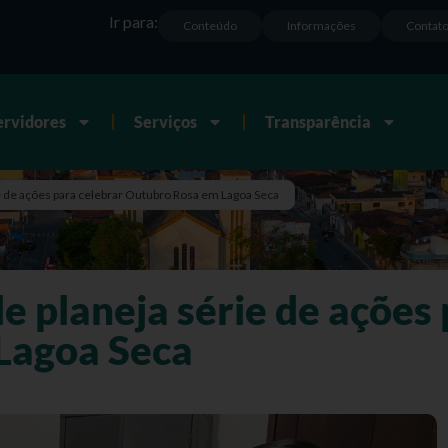
Ir para:
Conteúdo
Informações
Contat
ervidores
Serviços
Transparência
ie de ações para celebrar Outubro Rosa em Lagoa Seca
e planeja série de ações 
Lagoa Seca