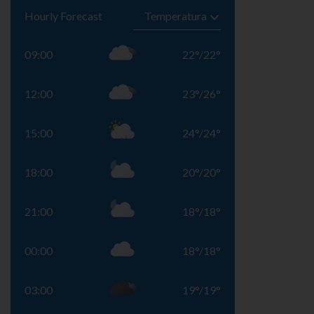
Hourly Forecast
09:00
22
°
/
22
°
12:00
23
°
/
26
°
15:00
24
°
/
24
°
18:00
20
°
/
20
°
21:00
18
°
/
18
°
00:00
18
°
/
18
°
03:00
19
°
/
19
°