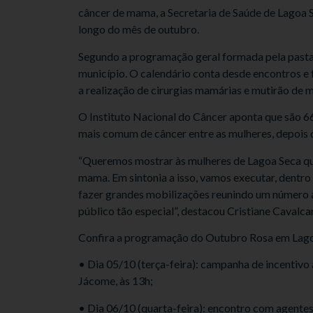
câncer de mama, a Secretaria de Saúde de Lagoa 
longo do mês de outubro.
Segundo a programação geral formada pela pasta,
município. O calendário conta desde encontros e 
a realização de cirurgias mamárias e mutirão de 
O Instituto Nacional do Câncer aponta que são 66 
mais comum de câncer entre as mulheres, depois 
“Queremos mostrar às mulheres de Lagoa Seca que 
mama. Em sintonia a isso, vamos executar, dentr
fazer grandes mobilizações reunindo um número a
público tão especial”, destacou Cristiane Cavalcan
Confira a programação do Outubro Rosa em Lago
• Dia 05/10 (terça-feira): campanha de incentivo
Jácome, às 13h;
• Dia 06/10 (quarta-feira): encontro com agentes