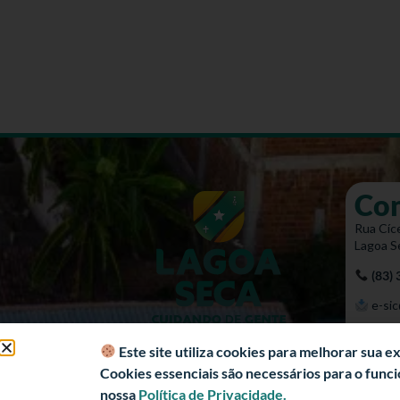
Co
Rua Cíce
Lagoa S
(83)
e-sic
Mapa 
Este site utiliza cookies para melhorar sua 
Cookies essenciais são necessários para o fun
nossa
Política de Privacidade.