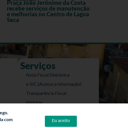
Praça João Jerônimo da Costa
recebe serviços de manutenção
e melhorias no Centro de Lagoa
Seca
Serviços
Nota Fiscal Eletrônica
e-SIC (Acesso a Informação)
Transparência Fiscal
História
Informações Turísticas
fego.
rda com
Eu aceito
Politica de Privacidade