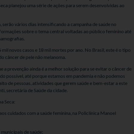
Seca planejou uma série de ações para serem desenvolvidas ao
 serão vários dias intensificando a campanha de saúde no
formações sobre o tema central voltadas ao público feminino até
mamografias.
mil novos casos e 18 mil mortes por ano. No Brasil, este é o tipo
do câncer de pele não melanoma.
a prevenção ainda é a melhor solução para se evitar o câncer de
o do possível, até porque estamos em pandemia e não podemos
lto de pessoas, atividades que gerem saúde e bem-estar a este
ti, secretária de Saúde da cidade.
a Seca:
 aos cuidados com a saúde feminina, na Policlínica Manoel
 municipais de saúde;