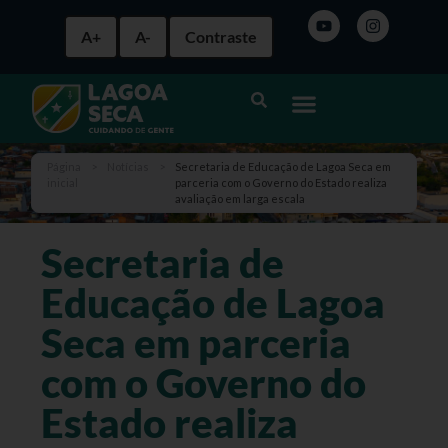
A+
A-
Contraste
Página
>
Notícias
>
Secretaria de Educação de Lagoa Seca em
inicial
parceria com o Governo do Estado realiza
avaliação em larga escala
Secretaria de
Educação de Lagoa
Seca em parceria
com o Governo do
Estado realiza