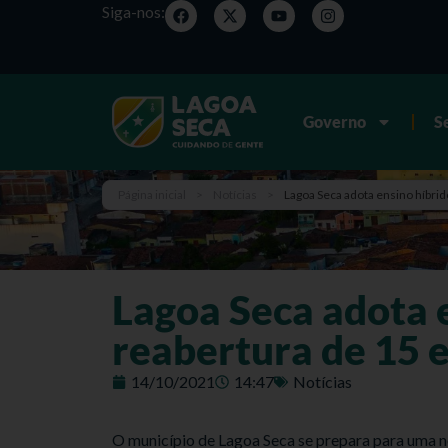
Siga-nos:
Governo
S
Página inicial
>
Notícias
>
Lagoa Seca adota ensino híbrid
Lagoa Seca adota 
reabertura de 15 e
14/10/2021
14:47
Notícias
O município de Lagoa Seca se prepara para uma n