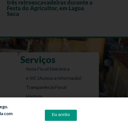
três retroescavadeiras durante a
Festa do Agricultor, em Lagoa
Seca
Serviços
Nota Fiscal Eletrônica
e-SIC (Acesso a Informação)
Transparência Fiscal
História
Informações Turísticas
fego.
rda com
Eu aceito
Politica de Privacidade