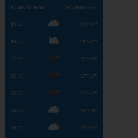
Hourly Forecast
15:00
23
°
/
24
°
18:00
21
°
/
22
°
21:00
18
°
/
18
°
00:00
17
°
/
17
°
03:00
17
°
/
17
°
06:00
18
°
/
18
°
09:00
21
°
/
21
°