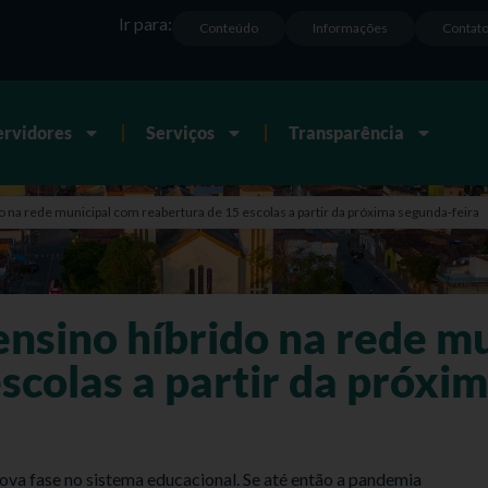
Ir para:
Conteúdo
Informações
Contat
ervidores
Serviços
Transparência
o na rede municipal com reabertura de 15 escolas a partir da próxima segunda-feira
ensino híbrido na rede m
scolas a partir da próxi
ova fase no sistema educacional. Se até então a pandemia