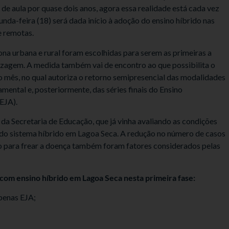
de aula por quase dois anos, agora essa realidade está cada vez
nda-feira (18) será dada início à adoção do ensino híbrido nas
e remotas.
ona urbana e rural foram escolhidas para serem as primeiras a
izagem. A medida também vai de encontro ao que possibilita o
do mês, no qual autoriza o retorno semipresencial das modalidades
amental e, posteriormente, das séries finais do Ensino
EJA).
 da Secretaria de Educação, que já vinha avaliando as condições
o do sistema híbrido em Lagoa Seca. A redução no número de casos
o para frear a doença também foram fatores considerados pelas
r com ensino híbrido em Lagoa Seca nesta primeira fase:
penas EJA;