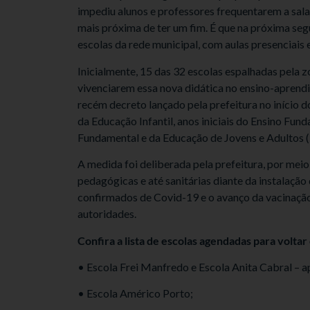
impediu alunos e professores frequentarem a sala 
mais próxima de ter um fim. É que na próxima segu
escolas da rede municipal, com aulas presenciais 
Inicialmente, 15 das 32 escolas espalhadas pela z
vivenciarem essa nova didática no ensino-aprend
recém decreto lançado pela prefeitura no início 
da Educação Infantil, anos iniciais do Ensino Fund
Fundamental e da Educação de Jovens e Adultos (
A medida foi deliberada pela prefeitura, por meio
pedagógicas e até sanitárias diante da instalaçã
confirmados de Covid-19 e o avanço da vacinaçã
autoridades.
Confira a lista de escolas agendadas para volta
• Escola Frei Manfredo e Escola Anita Cabral – a
• Escola Américo Porto;