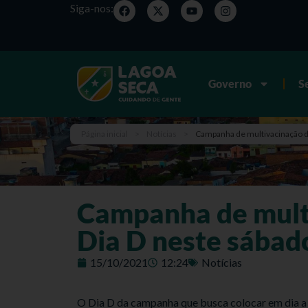
Siga-nos:
Governo
S
Página inicial
>
Notícias
>
Campanha de multivacinação d
Campanha de multi
Dia D neste sábad
15/10/2021
12:24
Notícias
O Dia D da campanha que busca colocar em dia a 