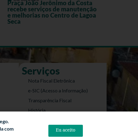
Praça João Jerônimo da Costa
recebe serviços de manutenção
e melhorias no Centro de Lagoa
Seca
Serviços
Nota Fiscal Eletrônica
e-SIC (Acesso a Informação)
Transparência Fiscal
História
Informações Turísticas
fego.
rda com
Eu aceito
Politica de Privacidade