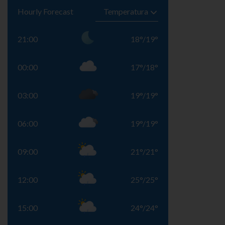
Hourly Forecast
21:00
18
°
/
19
°
00:00
17
°
/
18
°
03:00
19
°
/
19
°
06:00
19
°
/
19
°
09:00
21
°
/
21
°
12:00
25
°
/
25
°
15:00
24
°
/
24
°