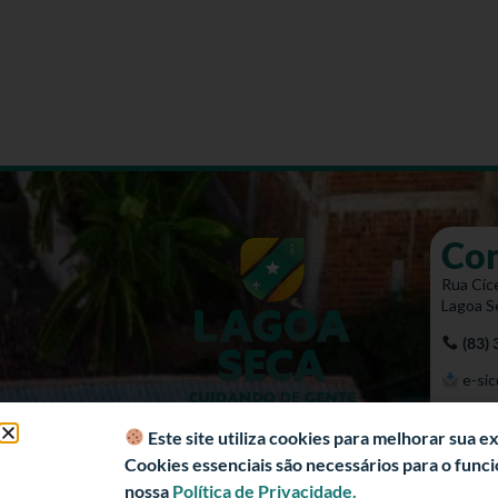
Co
Rua Cíce
Lagoa S
(83)
e-sic
Mapa 
Este site utiliza cookies para melhorar sua 
Cookies essenciais são necessários para o fun
nossa
Política de Privacidade.