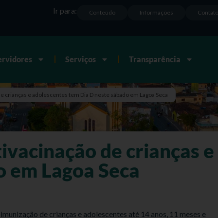
Ir para:
Conteúdo
Informações
Contat
ervidores
Serviços
Transparência
e crianças e adolescentes tem Dia D neste sábado em Lagoa Seca
vacinação de crianças e
o em Lagoa Seca
imunização de crianças e adolescentes até 14 anos, 11 meses e