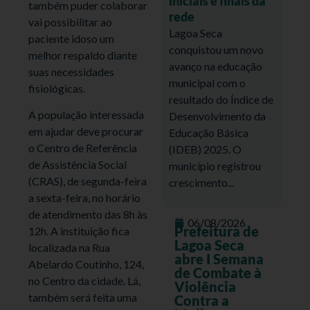
iniciais e finais da
também puder colaborar
rede
vai possibilitar ao
Lagoa Seca
paciente idoso um
conquistou um novo
melhor respaldo diante
avanço na educação
suas necessidades
municipal com o
fisiológicas.
resultado do Índice de
A população interessada
Desenvolvimento da
em ajudar deve procurar
Educação Básica
o Centro de Referência
(IDEB) 2025. O
de Assistência Social
município registrou
(CRAS), de segunda-feira
crescimento...
a sexta-feira, no horário
de atendimento das 8h às
06/08/2026
Prefeitura de
12h. A instituição fica
Lagoa Seca
localizada na Rua
abre I Semana
Abelardo Coutinho, 124,
de Combate à
no Centro da cidade. Lá,
Violência
também será feita uma
Contra a