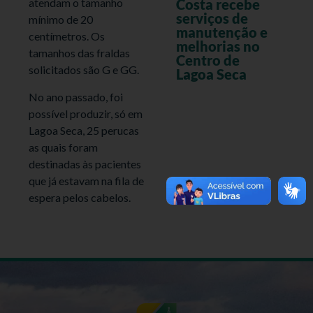
Costa recebe
atendam o tamanho
serviços de
mínimo de 20
manutenção e
centímetros. Os
melhorias no
tamanhos das fraldas
Centro de
solicitados são G e GG.
Lagoa Seca
No ano passado, foi
possível produzir, só em
Lagoa Seca, 25 perucas
as quais foram
destinadas às pacientes
que já estavam na fila de
espera pelos cabelos.