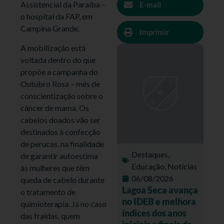
Assistencial da Paraíba –
E-mail
o hospital da FAP, em
Campina Grande.
Imprimir
A mobilização está
voltada dentro do que
propõe a campanha do
Outubro Rosa – mês de
conscientização sobre o
câncer de mama. Os
cabelos doados vão ser
destinados à confecção
de perucas, na finalidade
Destaques
,
de garantir autoestima
Educação
,
Notícias
às mulheres que têm
06/08/2026
queda de cabelo durante
Lagoa Seca avança
o tratamento de
no IDEB e melhora
quimioterapia. Já no caso
índices dos anos
das fraldas, quem