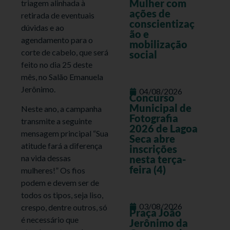
Mulher com
triagem alinhada à
ações de
retirada de eventuais
conscientizaç
dúvidas e ao
ão e
agendamento para o
mobilização
corte de cabelo, que será
social
feito no dia 25 deste
mês, no Salão Emanuela
Jerônimo.
04/08/2026
Concurso
Municipal de
Neste ano, a campanha
Fotografia
transmite a seguinte
2026 de Lagoa
mensagem principal “Sua
Seca abre
atitude fará a diferença
inscrições
nesta terça-
na vida dessas
feira (4)
mulheres!” Os fios
podem e devem ser de
todos os tipos, seja liso,
03/08/2026
crespo, dentre outros, só
Praça João
é necessário que
Jerônimo da