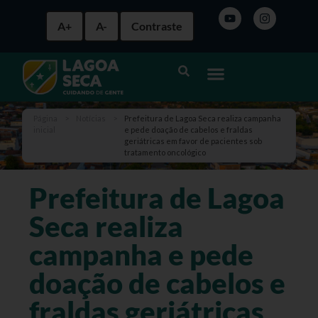
A+
A-
Contraste
Página
>
Notícias
>
Prefeitura de Lagoa Seca realiza campanha
inicial
e pede doação de cabelos e fraldas
geriátricas em favor de pacientes sob
tratamento oncológico
Prefeitura de Lagoa
Seca realiza
campanha e pede
doação de cabelos e
fraldas geriátricas