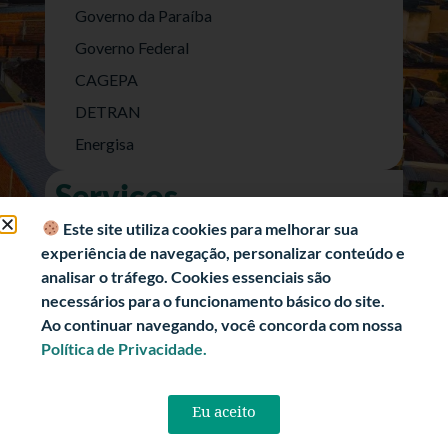
Governo da Paraíba
Governo Federal
CAGEPA
DETRAN
Energisa
Serviços
Nota Fiscal Eletrônica
Este site utiliza cookies para melhorar sua
experiência de navegação, personalizar conteúdo e
e-SIC (Acesso a Informação)
analisar o tráfego. Cookies essenciais são
Transparência Fiscal
necessários para o funcionamento básico do site.
História
Ao continuar navegando, você concorda com nossa
Política de Privacidade.
Informações Turísticas
Politica de Privacidade
Eu aceito