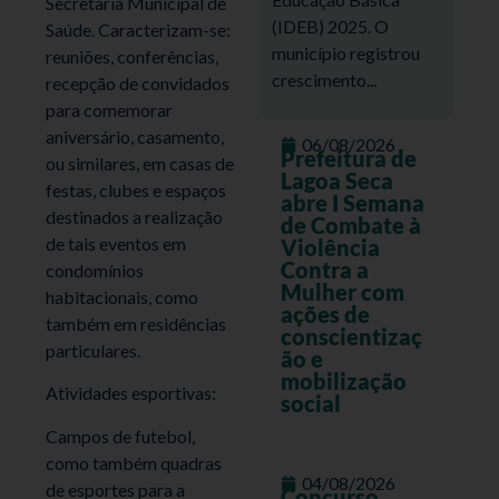
Secretaria Municipal de
(IDEB) 2025. O
Saúde. Caracterizam-se:
município registrou
reuniões, conferências,
crescimento...
recepção de convidados
para comemorar
aniversário, casamento,
06/08/2026
Prefeitura de
ou similares, em casas de
Lagoa Seca
festas, clubes e espaços
abre I Semana
destinados a realização
de Combate à
de tais eventos em
Violência
Contra a
condomínios
Mulher com
habitacionais, como
ações de
também em residências
conscientizaç
particulares.
ão e
mobilização
Atividades esportivas:
social
Campos de futebol,
como também quadras
04/08/2026
de esportes para a
Concurso