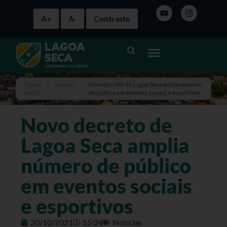
A+
A-
Contraste
Página
>
Notícias
>
Novo decreto de Lagoa Seca amplia número
inicial
de público em eventos sociais e esportivos
Novo decreto de
Lagoa Seca amplia
número de público
em eventos sociais
e esportivos
20/10/2021
15:24
Notícias