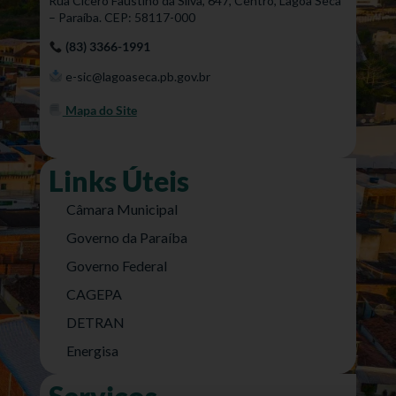
Rua Cícero Faustino da Silva, 647, Centro, Lagoa Seca
– Paraíba. CEP: 58117-000
(83) 3366-1991
e-sic@lagoaseca.pb.gov.br
Mapa do Site
Links Úteis
Câmara Municipal
Governo da Paraíba
Governo Federal
CAGEPA
DETRAN
Energisa