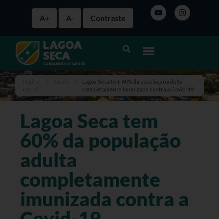
A+
A-
Contraste
Página
>
Saúde
>
Lagoa Seca tem 60% da população adulta
inicial
completamente imunizada contra a Covid-19
Lagoa Seca tem
60% da população
adulta
completamente
imunizada contra a
Covid-19