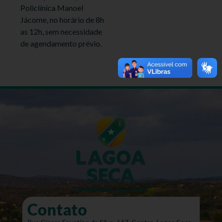
Policlínica Manoel
Jácome, no horário de 8h
as 12h, sem necessidade
de agendamento prévio.
Contato