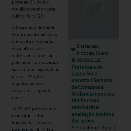
pessoas. Os dados
atualizados são desta
quinta-feira (28).
A Secretaria de Saúde
lembrou que quem não
completa o esquema
Destaques
,
vacinal fica mais
Notícias
,
Saúde
vulnerável à infecção
08/08/2026
pelo novo coronavírus e
Prefeitura de
suas complicações. Nas
Lagoa Seca
últimas 24h, 371
encerra I Semana
lagoassequenses
de Combate à
tomaram a segunda
Violência contra a
dose.
Mulher com
seminário e
Já 18.763 pessoas, no
avaliação positiva
município, estão
das ações
imunizadas com ao
A Prefeitura de Lagoa
menos uma dose. Na