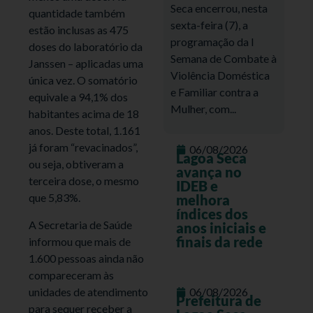
Seca encerrou, nesta
quantidade também
sexta-feira (7), a
estão inclusas as 475
programação da I
doses do laboratório da
Semana de Combate à
Janssen – aplicadas uma
Violência Doméstica
única vez. O somatório
e Familiar contra a
equivale a 94,1% dos
Mulher, com...
habitantes acima de 18
anos. Deste total, 1.161
já foram “revacinados”,
06/08/2026
Lagoa Seca
ou seja, obtiveram a
avança no
terceira dose, o mesmo
IDEB e
que 5,83%.
melhora
índices dos
A Secretaria de Saúde
anos iniciais e
finais da rede
informou que mais de
1.600 pessoas ainda não
compareceram às
unidades de atendimento
06/08/2026
Prefeitura de
para sequer receber a