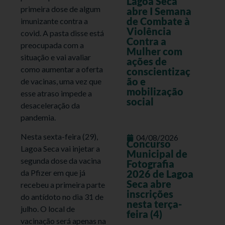
Lagoa Seca
primeira dose de algum
abre I Semana
de Combate à
imunizante contra a
Violência
covid. A pasta disse está
Contra a
preocupada com a
Mulher com
situação e vai avaliar
ações de
como aumentar a oferta
conscientizaç
ão e
de vacinas, uma vez que
mobilização
esse atraso impede a
social
desaceleração da
pandemia.
Nesta sexta-feira (29),
04/08/2026
Concurso
Lagoa Seca vai injetar a
Municipal de
segunda dose da vacina
Fotografia
da Pfizer em que já
2026 de Lagoa
Seca abre
recebeu a primeira parte
inscrições
do antídoto no dia 31 de
nesta terça-
julho. O local de
feira (4)
vacinação será apenas na