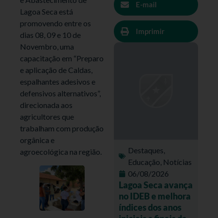
E-mail
Lagoa Seca está
promovendo entre os
Imprimir
dias 08, 09 e 10 de
Novembro, uma
capacitação em “Preparo
e aplicação de Caldas,
espalhantes adesivos e
defensivos alternativos”,
direcionada aos
agricultores que
trabalham com produção
orgânica e
Destaques
,
agroecológica na região.
Educação
,
Notícias
06/08/2026
Lagoa Seca avança
no IDEB e melhora
índices dos anos