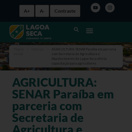
A+
A-
Contraste
Página
>
Notícias
>
AGRICULTURA: SENAR Paraíba em parceria
inicial
com Secretaria de Agricultura e
Abastecimento de Lagoa Seca oferta
capacitação para agricultores
AGRICULTURA:
SENAR Paraíba em
parceria com
Secretaria de
Agricultura e