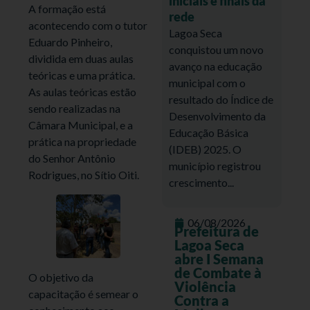
iniciais e finais da
A formação está
rede
acontecendo com o tutor
Lagoa Seca
Eduardo Pinheiro,
conquistou um novo
dividida em duas aulas
avanço na educação
teóricas e uma prática.
municipal com o
As aulas teóricas estão
resultado do Índice de
sendo realizadas na
Desenvolvimento da
Câmara Municipal, e a
Educação Básica
prática na propriedade
(IDEB) 2025. O
do Senhor Antônio
município registrou
Rodrigues, no Sítio Oiti.
crescimento...
06/08/2026
Prefeitura de
Lagoa Seca
abre I Semana
de Combate à
O objetivo da
Violência
capacitação é semear o
Contra a