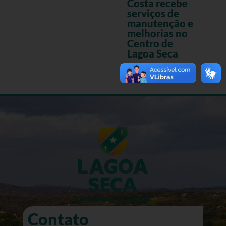
Costa recebe
serviços de
manutenção e
melhorias no
Centro de
Lagoa Seca
Contato