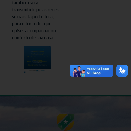
também será
transmitido pelas redes
sociais da prefeitura,
para o torcedor que
quiser acompanhar no
conforto de sua casa.