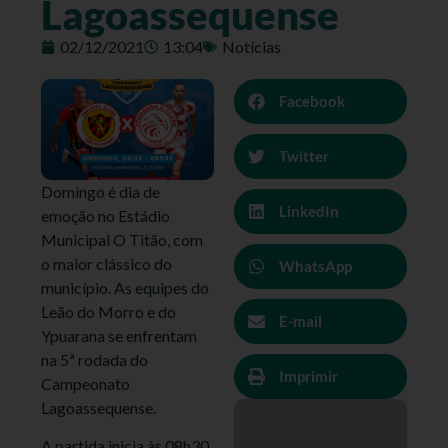
Lagoassequense
02/12/2021
13:04
Notícias
Facebook
Twitter
Domingo é dia de
LinkedIn
emoção no Estádio
Municipal O Titão, com
o maior clássico do
WhatsApp
município. As equipes do
Leão do Morro e do
E-mail
Ypuarana se enfrentam
na 5ª rodada do
Imprimir
Campeonato
Lagoassequense.
A partida inicia às 08h30,