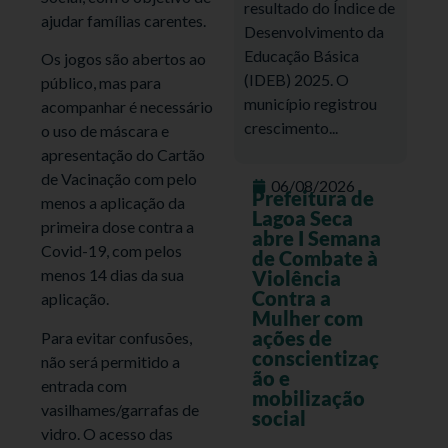
resultado do Índice de
ajudar famílias carentes.
Desenvolvimento da
Educação Básica
Os jogos são abertos ao
(IDEB) 2025. O
público, mas para
município registrou
acompanhar é necessário
crescimento...
o uso de máscara e
apresentação do Cartão
de Vacinação com pelo
06/08/2026
Prefeitura de
menos a aplicação da
Lagoa Seca
primeira dose contra a
abre I Semana
Covid-19, com pelos
de Combate à
menos 14 dias da sua
Violência
Contra a
aplicação.
Mulher com
ações de
Para evitar confusões,
conscientizaç
não será permitido a
ão e
entrada com
mobilização
vasilhames/garrafas de
social
vidro. O acesso das