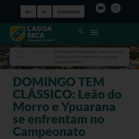
A+
A-
Contraste
Página
>
Notícias
>
DOMINGO TEM CLÁSSICO: Leão do Morro e
inicial
Ypuarana se enfrentam no Campeonato
Lagoassequense
DOMINGO TEM
CLÁSSICO: Leão do
Morro e Ypuarana
se enfrentam no
Campeonato