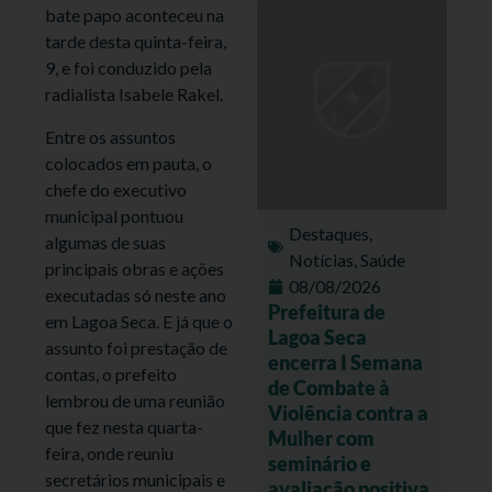
bate papo aconteceu na
tarde desta quinta-feira,
9, e foi conduzido pela
radialista Isabele Rakel.
Entre os assuntos
colocados em pauta, o
chefe do executivo
municipal pontuou
Destaques
,
algumas de suas
Notícias
,
Saúde
principais obras e ações
08/08/2026
executadas só neste ano
Prefeitura de
em Lagoa Seca. E já que o
Lagoa Seca
assunto foi prestação de
encerra I Semana
contas, o prefeito
de Combate à
lembrou de uma reunião
Violência contra a
que fez nesta quarta-
Mulher com
feira, onde reuniu
seminário e
secretários municipais e
avaliação positiva