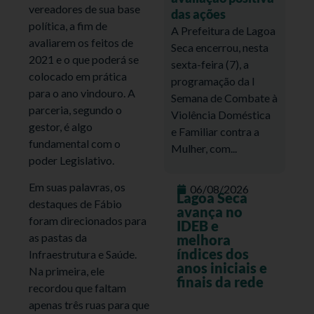
vereadores de sua base
das ações
política, a fim de
A Prefeitura de Lagoa
avaliarem os feitos de
Seca encerrou, nesta
2021 e o que poderá se
sexta-feira (7), a
colocado em prática
programação da I
para o ano vindouro. A
Semana de Combate à
parceria, segundo o
Violência Doméstica
gestor, é algo
e Familiar contra a
fundamental com o
Mulher, com...
poder Legislativo.
Em suas palavras, os
06/08/2026
Lagoa Seca
destaques de Fábio
avança no
foram direcionados para
IDEB e
as pastas da
melhora
índices dos
Infraestrutura e Saúde.
anos iniciais e
Na primeira, ele
finais da rede
recordou que faltam
apenas três ruas para que