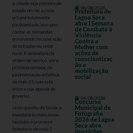
a cidade seja pioneira do
06/08/2026
estado em ter a zona
Prefeitura de
Lagoa Seca
urbana totalmente
abre I Semana
pavimentada, isso sem
de Combate à
contar as demandas
Violência
envolvendo recuperação
Contra a
de estradas do setor
Mulher com
ações de
rural. A assinatura da
conscientizaç
ordem de serviço, até a
ão e
próxima semana, da
mobilização
pavimentação asfáltica
social
de mais 15 ruas está
entre a sua agenda de
governo.
04/08/2026
Concurso
Municipal de
Já no quesito da Saúde, o
Fotografia
mandatário mencionou
2026 de Lagoa
também o processo
Seca abre
licitatório de mais 2
inscrições