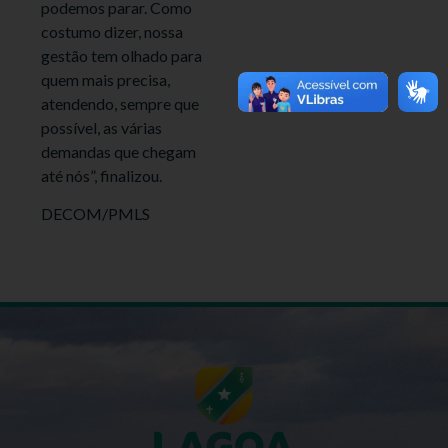
podemos parar. Como
costumo dizer, nossa
gestão tem olhado para
quem mais precisa,
atendendo, sempre que
possível, as várias
demandas que chegam
até nós”, finalizou.
DECOM/PMLS