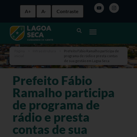
A+
A-
Contraste
Página
>
Infraestrutura
>
Prefeito Fábio Ramalho participa de
inicial
programa de rádio e presta contas
de sua gestão em Lagoa Seca
Prefeito Fábio
Ramalho participa
de programa de
rádio e presta
contas de sua