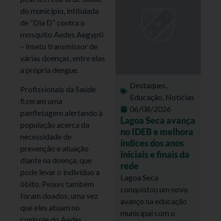
do município, intitulada
de “Dia D” contra o
mosquito Aedes Aegypti
– inseto transmissor de
várias doenças, entre elas
a própria dengue.
Destaques
,
Profissionais da Saúde
Educação
,
Notícias
fizeram uma
06/08/2026
panfletagem alertando à
Lagoa Seca avança
população acerca da
no IDEB e melhora
necessidade de
índices dos anos
prevenção e atuação
iniciais e finais da
diante na doença, que
rede
pode levar o indivíduo a
Lagoa Seca
óbito. Peixes também
conquistou um novo
foram doados, uma vez
avanço na educação
que eles atuam no
municipal com o
controle do Aedes