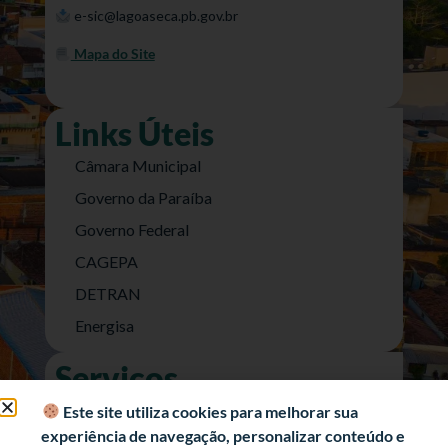
e-sic@lagoaseca.pb.gov.br
Mapa do Site
Links Úteis
Câmara Municipal
Governo da Paraíba
Governo Federal
CAGEPA
DETRAN
Energisa
Serviços
Nota Fiscal Eletrônica
Este site utiliza cookies para melhorar sua
experiência de navegação, personalizar conteúdo e
e-SIC (Acesso a Informação)