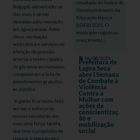
resultado do Índice de
Aegypti, alimentado-se
Desenvolvimento da
dos ovos e larvas
Educação Básica
deixadas pelo mosquito
(IDEB) 2025. O
em água parada. Além
município registrou
disso, vacinação
crescimento...
antirrábica e serviços de
aferição de pressão
06/08/2026
arterial e testes rápidos
Prefeitura de
de glicemia em humanos
Lagoa Seca
abre I Semana
compuseram a lista de
de Combate à
atendimentos gratuitos
Violência
ao público.
Contra a
Mulher com
“A gente fica muito feliz
ações de
em ver o esforço de
conscientizaç
nossos servidores em
ão e
mais uma força-tarefa,
mobilização
social
que teve o propósito de
chamar a atenção dos