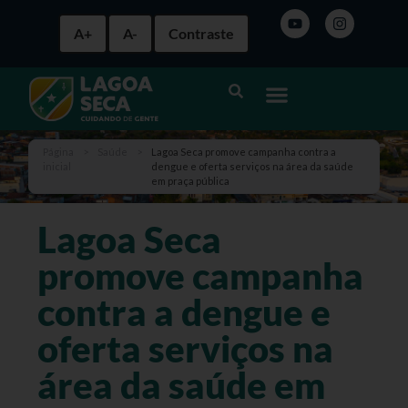
A+
A-
Contraste
Página
>
Saúde
>
Lagoa Seca promove campanha contra a
inicial
dengue e oferta serviços na área da saúde
em praça pública
Lagoa Seca
promove campanha
contra a dengue e
oferta serviços na
área da saúde em