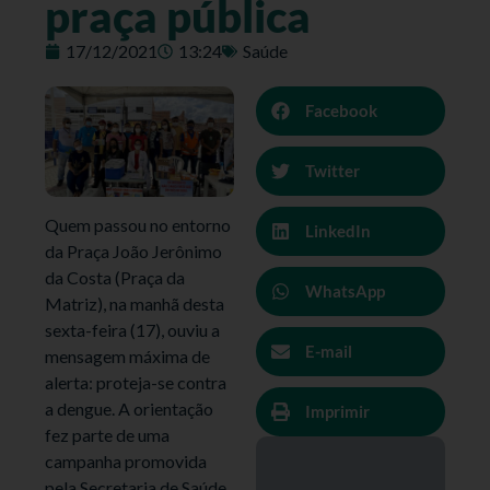
praça pública
17/12/2021
13:24
Saúde
Facebook
Twitter
Quem passou no entorno
LinkedIn
da Praça João Jerônimo
da Costa (Praça da
WhatsApp
Matriz), na manhã desta
sexta-feira (17), ouviu a
E-mail
mensagem máxima de
alerta: proteja-se contra
a dengue. A orientação
Imprimir
fez parte de uma
campanha promovida
pela Secretaria de Saúde