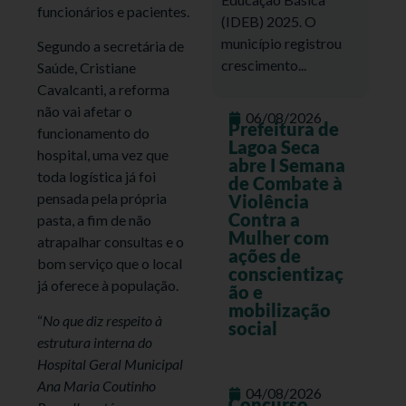
funcionários e pacientes.
(IDEB) 2025. O
município registrou
Segundo a secretária de
crescimento...
Saúde, Cristiane
Cavalcanti, a reforma
não vai afetar o
06/08/2026
Prefeitura de
funcionamento do
Lagoa Seca
hospital, uma vez que
abre I Semana
toda logística já foi
de Combate à
pensada pela própria
Violência
Contra a
pasta, a fim de não
Mulher com
atrapalhar consultas e o
ações de
bom serviço que o local
conscientizaç
já oferece à população.
ão e
mobilização
“
No que diz respeito à
social
estrutura interna do
Hospital Geral Municipal
Ana Maria Coutinho
04/08/2026
Concurso