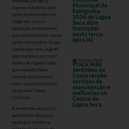
Ramalho, até agora,
Municipal de
estamos satisfeitos, pois
Fotografia
vimos muitas melhorias
2026 de Lagoa
chegarem, como a
Seca abre
inscrições
instalação de televisores,
nesta terça-
ares-condicionados, camas
feira (4)
novas, entre outros. Só que
a gente quer mais, a gente
quer melhorar, por isso é
03/08/2026
motivo de orgulho saber
Praça João
Jerônimo da
que o prefeito Fábio
Costa recebe
cumpre, mais uma vez,
serviços de
com o que prometeu-nos
manutenção e
no passado
”, falou
melhorias no
Cristiane.
Centro de
Lagoa Seca
A ordem de serviço foi
assinada no dia que o
município celebra a
existência em mais de