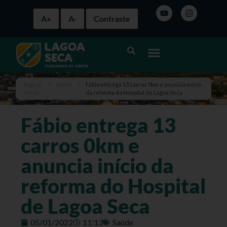
A+
A-
Contraste
Página
>
Saúde
>
Fábio entrega 13 carros 0km e anuncia início
inicial
da reforma do Hospital de Lagoa Seca
Fábio entrega 13
carros 0km e
anuncia início da
reforma do Hospital
de Lagoa Seca
05/01/2022
11:13
Saúde