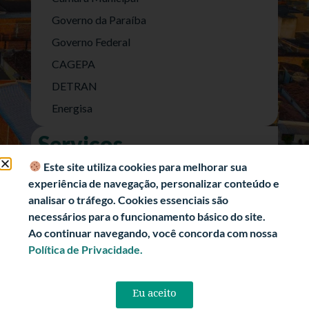
Governo da Paraíba
Governo Federal
CAGEPA
DETRAN
Energisa
Serviços
Nota Fiscal Eletrônica
Este site utiliza cookies para melhorar sua
experiência de navegação, personalizar conteúdo e
e-SIC (Acesso a Informação)
analisar o tráfego. Cookies essenciais são
Transparência Fiscal
necessários para o funcionamento básico do site.
História
Ao continuar navegando, você concorda com nossa
Política de Privacidade.
Informações Turísticas
Politica de Privacidade
Eu aceito