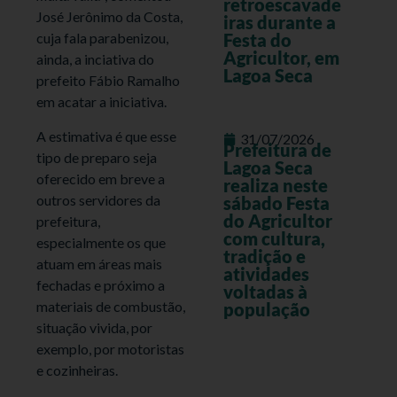
retroescavade
José Jerônimo da Costa,
iras durante a
cuja fala parabenizou,
Festa do
Agricultor, em
ainda, a inciativa do
Lagoa Seca
prefeito Fábio Ramalho
em acatar a iniciativa.
A estimativa é que esse
31/07/2026
Prefeitura de
tipo de preparo seja
Lagoa Seca
oferecido em breve a
realiza neste
outros servidores da
sábado Festa
do Agricultor
prefeitura,
com cultura,
especialmente os que
tradição e
atuam em áreas mais
atividades
fechadas e próximo a
voltadas à
materiais de combustão,
população
situação vivida, por
exemplo, por motoristas
e cozinheiras.