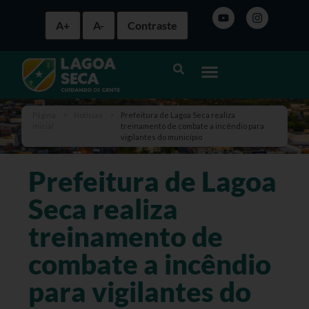
A+
A-
Contraste
Página
>
Notícias
>
Prefeitura de Lagoa Seca realiza
inicial
treinamento de combate a incêndio para
vigilantes do município
Prefeitura de Lagoa
Seca realiza
treinamento de
combate a incêndio
para vigilantes do