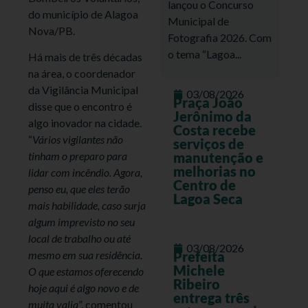
lançou o Concurso
do município de Alagoa
Municipal de
Nova/PB.
Fotografia 2026. Com
o tema “Lagoa...
Há mais de três décadas
na área, o coordenador
da Vigilância Municipal
03/08/2026
Praça João
disse que o encontro é
Jerônimo da
algo inovador na cidade.
Costa recebe
“
Vários vigilantes não
serviços de
tinham o preparo para
manutenção e
melhorias no
lidar com incêndio. Agora,
Centro de
penso eu, que eles terão
Lagoa Seca
mais habilidade, caso surja
algum imprevisto no seu
local de trabalho ou até
03/08/2026
mesmo em sua residência.
Prefeita
Michele
O que estamos oferecendo
Ribeiro
hoje aqui é algo novo e de
entrega três
muita valia
”, comentou