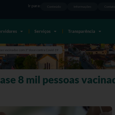
Ir para:
Conteúdo
Informações
Contat
ervidores
Serviços
Transparência
oas vacinadas com 3ª dose contra Covid-19
ase 8 mil pessoas vacina