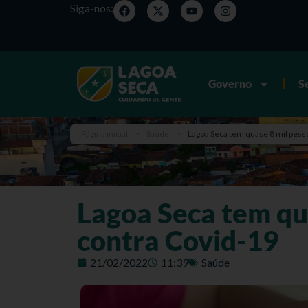
Siga-nos:
Governo
S
Página inicial
>
Saúde
>
Lagoa Seca tem quase 8 mil pess
Lagoa Seca tem qu
contra Covid-19
21/02/2022
11:39
Saúde