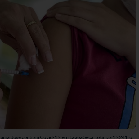
ma dose contra a Covid-19, em Lagoa Seca, totaliza 19.241, o