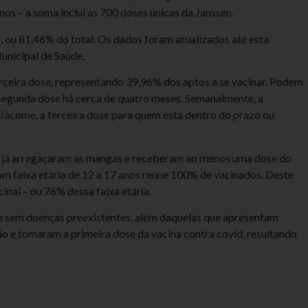
os – a soma inclui as 700 doses únicas da Janssen.
 ou 81,46% do total. Os dados foram atualizados até esta
unicipal de Saúde.
ceira dose, representando 39,96% dos aptos a se vacinar. Podem
segunda dose há cerca de quatro meses. Semanalmente, a
l Jácome, a terceira dose para quem está dentro do prazo ou
s já arregaçaram as mangas e receberam ao menos uma dose do
m faixa etária de 12 a 17 anos reúne 100% de vacinados. Deste
inal – ou 76% dessa faixa etária.
 e sem doenças preexistentes, além daquelas que apresentam
ão e tomaram a primeira dose da vacina contra covid, resultando