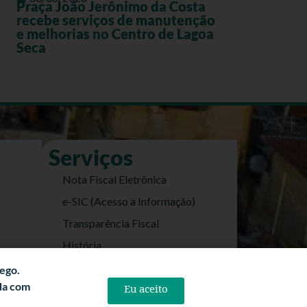
Praça João Jerônimo da Costa
recebe serviços de manutenção
e melhorias no Centro de Lagoa
Seca
Serviços
Nota Fiscal Eletrônica
e-SIC (Acesso a Informação)
Transparência Fiscal
História
Informações Turísticas
fego.
rda com
Eu aceito
Politica de Privacidade