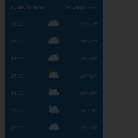
Hourly Forecast
06:00
19
°
/
19
°
09:00
20
°
/
22
°
12:00
24
°
/
26
°
15:00
24
°
/
24
°
18:00
20
°
/
20
°
21:00
18
°
/
18
°
00:00
18
°
/
18
°