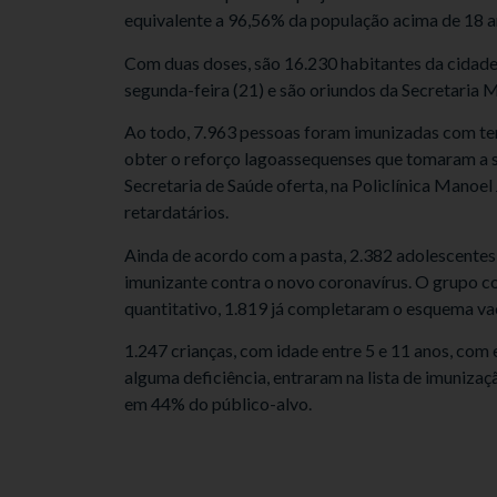
equivalente a 96,56% da população acima de 18 an
Com duas doses, são 16.230 habitantes da cidade,
segunda-feira (21) e são oriundos da Secretaria M
Ao todo, 7.963 pessoas foram imunizadas com ter
obter o reforço lagoassequenses que tomaram a 
Secretaria de Saúde oferta, na Policlínica Manoe
retardatários.
Ainda de acordo com a pasta, 2.382 adolescente
imunizante contra o novo coronavírus. O grupo co
quantitativo, 1.819 já completaram o esquema vac
1.247 crianças, com idade entre 5 e 11 anos, com
alguma deficiência, entraram na lista de imunizaç
em 44% do público-alvo.