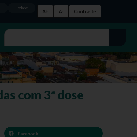
o
Rodapé
A+
A-
Contraste
das com 3ª dose
Facebook