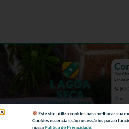
Co
Rua Cíce
Lagoa S
(83)
e-sic
Mapa 
Este site utiliza cookies para melhorar sua 
Cookies essenciais são necessários para o fun
nossa
Política de Privacidade.